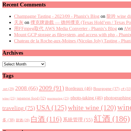
Recent Comments
Champagne Tasting - 2023/09 - Phanix's Blog
on
龍吟 wine di
天灰
on
撲克牌遊戲 — 德州撲克 (Texas Hold’em / Texas Pok
用FFmpeg取代 AWS Media Converter - Phanix's Blog
on
AWS
Mount GCP storage as filesystem, and access with php - Phani
Chateau de la Roche-aux-Moines (Nicolas Joly) Tasting - Phan
Archives
Archives
Tags
2009
(91)
2008
(66)
Bordeaux
(46)
Bourgogne
(37)
c#
(33
.net
(29)
photo-taking
(46)
photographing
japanese food
(32)
wine
(25)
murmuring
(25)
win
USA
(125)
white wine
(120)
traveling
(75)
紅酒
(186)
白酒
(116)
系統管理
(55)
多
(38)
甜酒
(28)