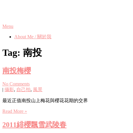
Skip
Phanix's Blog
to
content
Menu
About Me / 關於我
Tag:
南投
南投梅櫻
No Comments
|
攝影
,
自己拍
,
風景
最近正值南投山上梅花與櫻花花期的交界
Read More »
2011緋櫻飄雪武陵春