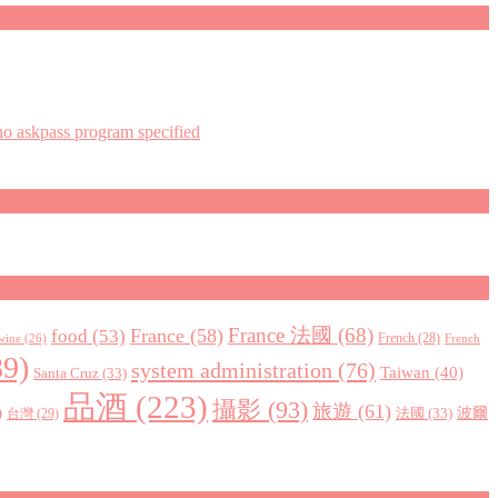
askpass program specified
France 法國
(68)
France
(58)
food
(53)
 wine
(26)
French
(28)
French
9)
system administration
(76)
Taiwan
(40)
Santa Cruz
(33)
品酒
(223)
攝影
(93)
旅遊
(61)
)
波爾
法國
(33)
台灣
(29)