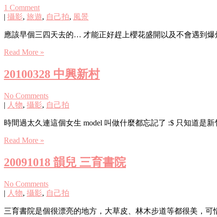
1 Comment
|
攝影
,
旅遊
,
自己拍
,
風景
應該早個三四天去的… 才能正好趕上櫻花盛開以及不會遇到爆炸
Read More »
20100328 中興新村
No Comments
|
人物
,
攝影
,
自己拍
時間過太久連這個女生 model 叫做什麼都忘記了 :$ 只知道是新竹人
Read More »
20091018 韻兒 三育書院
No Comments
|
人物
,
攝影
,
自己拍
三育書院是個很漂亮的地方，大草皮、林木步道等都很美，可