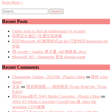
Read More »
Recent Posts
Online tools to find all subdomains (A records)
長岡花火遊記+交通住宿攻略
設定Microsoft 365應用程式api key只對特定sharepoint site
存取
用 vscode + pandoc 將大量 .md 轉換為 .docx
Microsoft 365 / Sharepoint 更改 domain name
Recent Comments
Champagne Tasting - 2023/09 - Phanix's Blog
on
龍吟 wine
dinner
天灰
on
撲克牌遊戲 — 德州撲克 (Texas Hold’em / Texas
Poker)
用FFmpeg取代 AWS Media Converter - Phanix's Blog
on
AWS S3+Media Converter+CloudFront 做 video file
streaming CDN服務
Mount GCP storage as filesystem, and access with php -