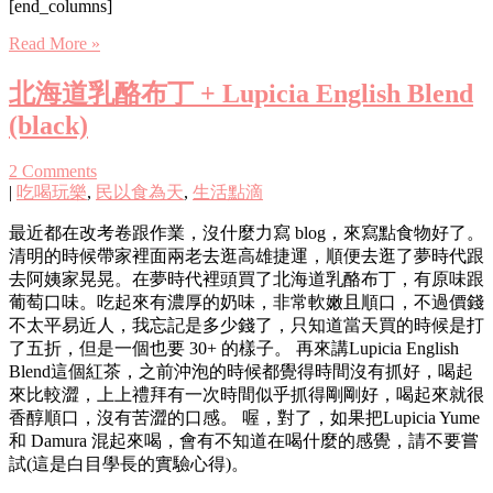
[end_columns]
Read More »
北海道乳酪布丁 + Lupicia English Blend
(black)
2 Comments
|
吃喝玩樂
,
民以食為天
,
生活點滴
最近都在改考卷跟作業，沒什麼力寫 blog，來寫點食物好了。
清明的時候帶家裡面兩老去逛高雄捷運，順便去逛了夢時代跟
去阿姨家晃晃。在夢時代裡頭買了北海道乳酪布丁，有原味跟
葡萄口味。吃起來有濃厚的奶味，非常軟嫩且順口，不過價錢
不太平易近人，我忘記是多少錢了，只知道當天買的時候是打
了五折，但是一個也要 30+ 的樣子。 再來講Lupicia English
Blend這個紅茶，之前沖泡的時候都覺得時間沒有抓好，喝起
來比較澀，上上禮拜有一次時間似乎抓得剛剛好，喝起來就很
香醇順口，沒有苦澀的口感。 喔，對了，如果把Lupicia Yume
和 Damura 混起來喝，會有不知道在喝什麼的感覺，請不要嘗
試(這是白目學長的實驗心得)。