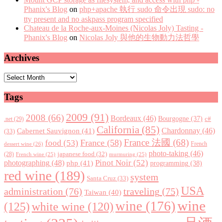
Phanix's Blog
on
php+apache 執行 sudo 命令出現 sudo: no
tty present and no askpass program specified
Chateau de la Roche-aux-Moines (Nicolas Joly) Tasting -
Phanix's Blog
on
Nicolas Joly 與他的生物動力法哲學
Archives
Archives
Tags
2009
(91)
2008
(66)
Bordeaux
(46)
Bourgogne
(37)
c#
.net
(29)
California
(85)
Chardonnay
(46)
Cabernet Sauvignon
(41)
(33)
France 法國
(68)
France
(58)
food
(53)
dessert wine
(26)
French
photo-taking
(46)
japanese food
(32)
(28)
French wine
(25)
murmuring
(25)
Pinot Noir
(52)
photographing
(48)
php
(41)
programming
(38)
red wine
(189)
system
Santa Cruz
(33)
USA
administration
(76)
traveling
(75)
Taiwan
(40)
wine
wine
(176)
(125)
white wine
(120)