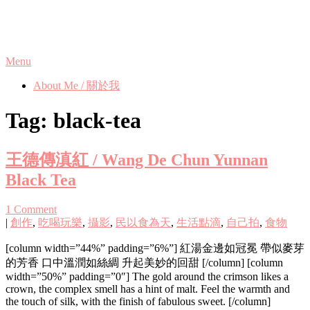
Skip
Phanix's Blog
to
content
Menu
About Me / 關於我
Tag:
black-tea
王德傳滇紅 / Wang De Chun Yunnan
Black Tea
1 Comment
|
創作
,
吃喝玩樂
,
攝影
,
民以食為天
,
生活點滴
,
自己拍
,
食物
[column width=”44%” padding=”6%”] 紅湯金邊如冠冕 帶似麥芽
的芳香 口中溫潤如絲綢 升起美妙的回甜 [/column] [column
width=”50%” padding=”0″] The gold around the crimson likes a
crown, the complex smell has a hint of malt. Feel the warmth and
the touch of silk, with the finish of fabulous sweet. [/column]