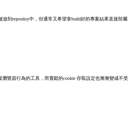
odules)不該被放到repositoy中，但通常又希望拿build好的專案結果直接部屬
追蹤瀏覽器行為的工具，而寬鬆的cookie 存取設定也漸漸變成不受