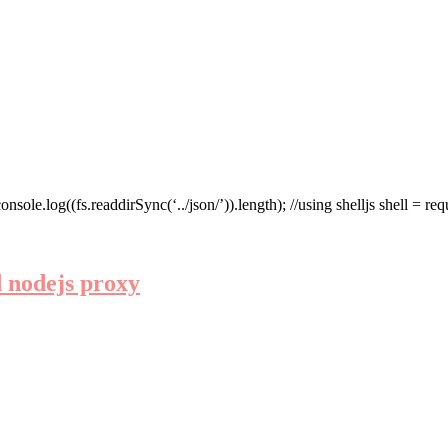
(fs.readdirSync(‘../json/’)).length); //using shelljs shell = require(‘s
d nodejs proxy