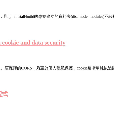
付所有分支，且npm install/build的專案建立的資料夾(dist, node_m
kie and data security
全、更嚴謹的CORS，乃至於個人隱私保護，cookie逐漸單純以
 程式