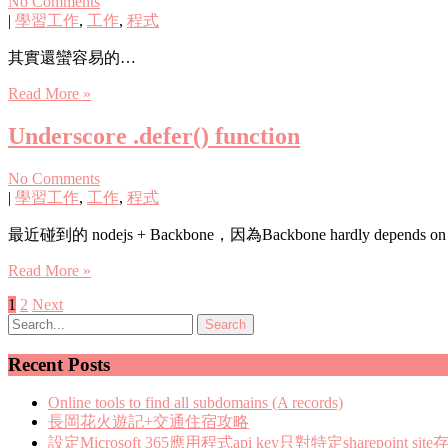
No Comments
|
學習工作
,
工作
,
程式
其實還蠻容易的…
Read More »
Underscore .defer() function
No Comments
|
學習工作
,
工作
,
程式
最近碰到的 nodejs + Backbone，因為Backbone hardly depends o
Read More »
Posts
1
2
Next
pagination
Recent Posts
Online tools to find all subdomains (A records)
長岡花火遊記+交通住宿攻略
設定Microsoft 365應用程式api key只對特定sharepoint site