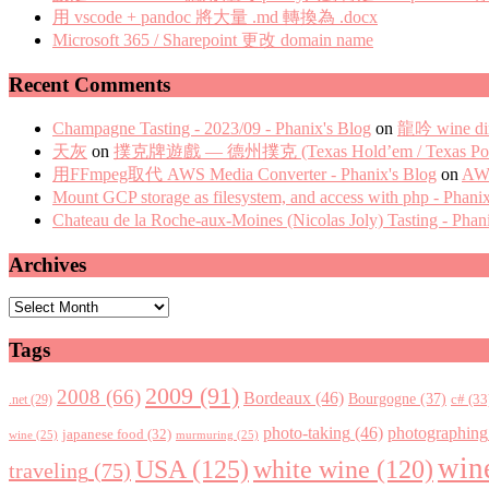
用 vscode + pandoc 將大量 .md 轉換為 .docx
Microsoft 365 / Sharepoint 更改 domain name
Recent Comments
Champagne Tasting - 2023/09 - Phanix's Blog
on
龍吟 wine di
天灰
on
撲克牌遊戲 — 德州撲克 (Texas Hold’em / Texas Pok
用FFmpeg取代 AWS Media Converter - Phanix's Blog
on
AWS
Mount GCP storage as filesystem, and access with php - Phani
Chateau de la Roche-aux-Moines (Nicolas Joly) Tasting - Phan
Archives
Archives
Tags
2009
(91)
2008
(66)
Bordeaux
(46)
Bourgogne
(37)
c#
(33
.net
(29)
photo-taking
(46)
photographing
japanese food
(32)
wine
(25)
murmuring
(25)
win
USA
(125)
white wine
(120)
traveling
(75)