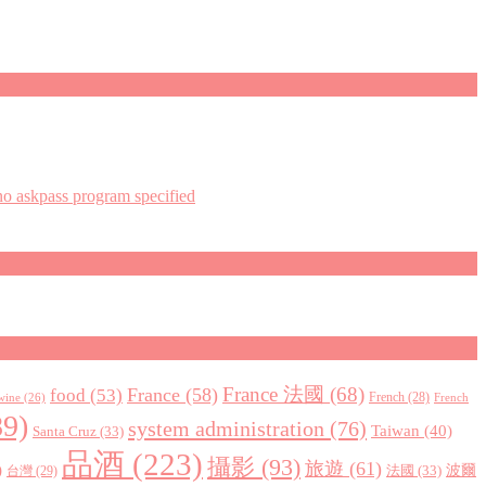
askpass program specified
France 法國
(68)
France
(58)
food
(53)
 wine
(26)
French
(28)
French
9)
system administration
(76)
Taiwan
(40)
Santa Cruz
(33)
品酒
(223)
攝影
(93)
旅遊
(61)
)
波爾
法國
(33)
台灣
(29)