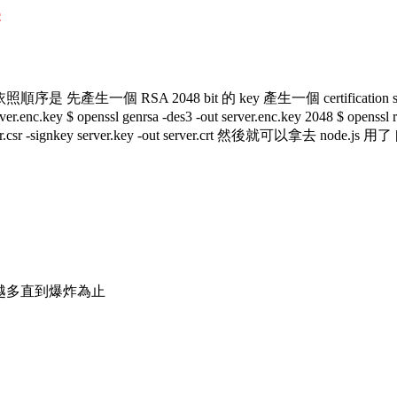
s
ith-node-js/ 依照順序是 先產生一個 RSA 2048 bit 的 key 產生一個 ce
nssl genrsa -des3 -out server.enc.key 2048 $ openssl req -new 
 server.csr -signkey server.key -out server.crt 然後就可以拿去 node.js 用了
就是越來越多直到爆炸為止