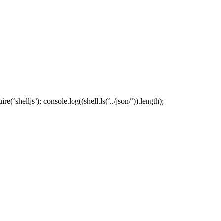
helljs’); console.log((shell.ls(‘../json/’)).length);