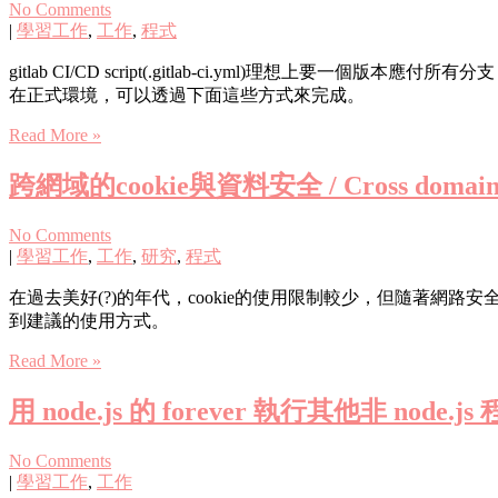
No Comments
|
學習工作
,
工作
,
程式
gitlab CI/CD script(.gitlab-ci.yml)理想上要一個版本應
在正式環境，可以透過下面這些方式來完成。
Read More »
跨網域的cookie與資料安全 / Cross domain coo
No Comments
|
學習工作
,
工作
,
研究
,
程式
在過去美好(?)的年代，cookie的使用限制較少，但隨著網路安
到建議的使用方式。
Read More »
用 node.js 的 forever 執行其他非 node.js
No Comments
|
學習工作
,
工作