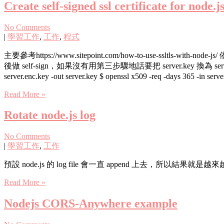
Create self-signed ssl certificate for node.j
No Comments
|
學習工作
,
工作
,
程式
主要參考https://www.sitepoint.com/how-to-use-ssltls-w
後做 self-sign，如果沒有用第三步驟地話要把 server.key 換為 server.enc.key $ ope
server.enc.key -out server.key $ openssl x509 -req -days 365 -in
Read More »
Rotate node.js log
No Comments
|
學習工作
,
工作
預設 node.js 的 log file 會一直 append 上去，所以結果
Read More »
Nodejs CORS-Anywhere example