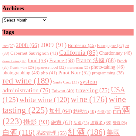
Archives
Archives
Tags
2009
(91)
2008
(66)
Bordeaux
(46)
Bourgogne
(37)
c#
.net
(29)
California
(85)
Chardonnay
(46)
Cabernet Sauvignon
(41)
(33)
France 法國
(68)
France
(58)
food
(53)
dessert wine
(26)
French
photo-taking
(46)
japanese food
(32)
(28)
French wine
(25)
murmuring
(25)
Pinot Noir
(52)
photographing
(48)
php
(41)
programming
(38)
red wine
(189)
system
Santa Cruz
(33)
USA
administration
(76)
traveling
(75)
Taiwan
(40)
wine
wine
(176)
(125)
white wine
(120)
tasting
(225)
品酒
加州
(64)
勃根地
(40)
台灣
(29)
(223)
攝影
(93)
旅遊
(61)
波爾多
(38)
法國
(33)
甜酒
(28)
紅酒
(186)
白酒
(116)
美國
系統管理
(55)