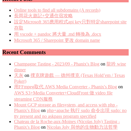
Online tools to find all subdomains (A records)
長岡花火遊記+交通住宿攻略
設定Microsoft 365應用程式api key只對特定sharepoint site
存取
用 vscode + pandoc 將大量 .md 轉換為 .docx
Microsoft 365 / Sharepoint 更改 domain name
Recent Comments
Champagne Tasting - 2023/09 - Phanix's Blog
on
龍吟 wine
dinner
天灰
on
撲克牌遊戲 — 德州撲克 (Texas Hold’em / Texas
Poker)
用FFmpeg取代 AWS Media Converter - Phanix's Blog
on
AWS S3+Media Converter+CloudFront 做 video file
streaming CDN服務
Mount GCP storage as filesystem, and access with php -
Phanix's Blog
on
php+apache 執行 sudo 命令出現 sudo: no
tty present and no askpass program specified
Chateau de la Roche-aux-Moines (Nicolas Joly) Tasting -
Phanix's Blog
on
Nicolas Joly 與他的生物動力法哲學