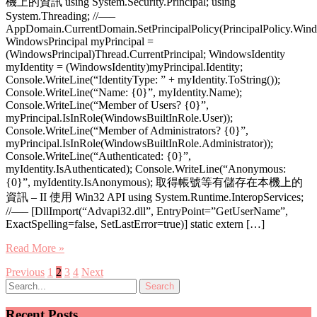
機上的資訊 using System.Security.Principal; using
System.Threading; //—–
AppDomain.CurrentDomain.SetPrincipalPolicy(PrincipalPolicy.Wind
WindowsPrincipal myPrincipal =
(WindowsPrincipal)Thread.CurrentPrincipal; WindowsIdentity
myIdentity = (WindowsIdentity)myPrincipal.Identity;
Console.WriteLine(“IdentityType: ” + myIdentity.ToString());
Console.WriteLine(“Name: {0}”, myIdentity.Name);
Console.WriteLine(“Member of Users? {0}”,
myPrincipal.IsInRole(WindowsBuiltInRole.User));
Console.WriteLine(“Member of Administrators? {0}”,
myPrincipal.IsInRole(WindowsBuiltInRole.Administrator));
Console.WriteLine(“Authenticated: {0}”,
myIdentity.IsAuthenticated); Console.WriteLine(“Anonymous:
{0}”, myIdentity.IsAnonymous); 取得帳號等有儲存在本機上的
資訊 – II 使用 Win32 API using System.Runtime.InteropServices;
//—– [DllImport(“Advapi32.dll”, EntryPoint=”GetUserName”,
ExactSpelling=false, SetLastError=true)] static extern […]
Read More »
Posts
Previous
1
2
3
4
Next
pagination
Recent Posts