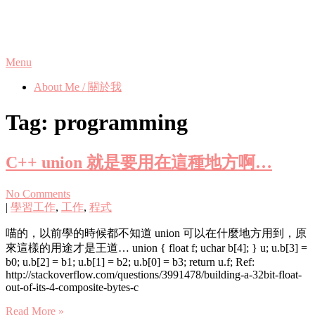
Skip
Phanix's Blog
to
content
Menu
About Me / 關於我
Tag:
programming
C++ union 就是要用在這種地方啊…
No Comments
|
學習工作
,
工作
,
程式
喵的，以前學的時候都不知道 union 可以在什麼地方用到，原
來這樣的用途才是王道… union { float f; uchar b[4]; } u; u.b[3] =
b0; u.b[2] = b1; u.b[1] = b2; u.b[0] = b3; return u.f; Ref:
http://stackoverflow.com/questions/3991478/building-a-32bit-float-
out-of-its-4-composite-bytes-c
Read More »