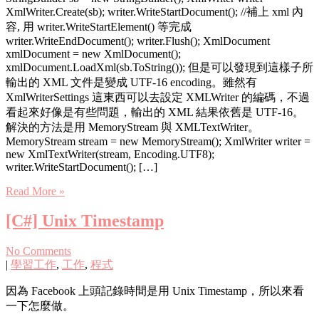
XmlWriter.Create(sb); writer.WriteStartDocument(); //補上 xml 內
容, 用 writer.WriteStartElement() 等完成
writer.WriteEndDocument(); writer.Flush(); XmlDocument
xmlDocument = new XmlDocument();
xmlDocument.LoadXml(sb.ToString()); 但是可以發現到這樣子所
輸出的 XML 文件是變成 UTF-16 encoding。雖然有
XmlWriterSettings 這東西可以去設定 XMLWriter 的編碼，不過
看起來好像是有些問題，輸出的 XML 結果依舊是 UTF-16。
解決的方法是用 MemoryStream 與 XMLTextWriter。
MemoryStream stream = new MemoryStream(); XmlWriter writer =
new XmlTextWriter(stream, Encoding.UTF8);
writer.WriteStartDocument(); […]
Read More »
[C#] Unix Timestamp
No Comments
|
學習工作
,
工作
,
程式
因為 Facebook 上頭記錄時間是用 Unix Timestamp，所以來看
一下怎麼做。