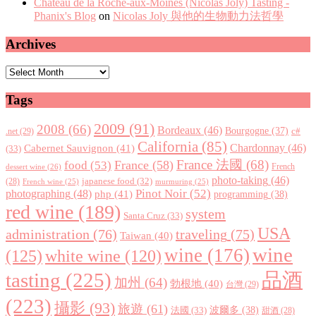
Chateau de la Roche-aux-Moines (Nicolas Joly) Tasting -
Phanix's Blog
on
Nicolas Joly 與他的生物動力法哲學
Archives
Archives
Tags
2009
(91)
2008
(66)
Bordeaux
(46)
Bourgogne
(37)
c#
.net
(29)
California
(85)
Chardonnay
(46)
Cabernet Sauvignon
(41)
(33)
France 法國
(68)
France
(58)
food
(53)
dessert wine
(26)
French
photo-taking
(46)
japanese food
(32)
(28)
French wine
(25)
murmuring
(25)
Pinot Noir
(52)
photographing
(48)
php
(41)
programming
(38)
red wine
(189)
system
Santa Cruz
(33)
USA
administration
(76)
traveling
(75)
Taiwan
(40)
wine
wine
(176)
(125)
white wine
(120)
tasting
(225)
品酒
加州
(64)
勃根地
(40)
台灣
(29)
(223)
攝影
(93)
旅遊
(61)
波爾多
(38)
法國
(33)
甜酒
(28)