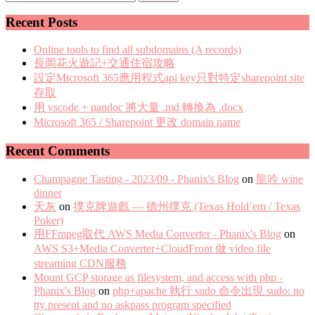
Recent Posts
Online tools to find all subdomains (A records)
長岡花火遊記+交通住宿攻略
設定Microsoft 365應用程式api key只對特定sharepoint site
存取
用 vscode + pandoc 將大量 .md 轉換為 .docx
Microsoft 365 / Sharepoint 更改 domain name
Recent Comments
Champagne Tasting - 2023/09 - Phanix's Blog
on
龍吟 wine
dinner
天灰
on
撲克牌遊戲 — 德州撲克 (Texas Hold’em / Texas
Poker)
用FFmpeg取代 AWS Media Converter - Phanix's Blog
on
AWS S3+Media Converter+CloudFront 做 video file
streaming CDN服務
Mount GCP storage as filesystem, and access with php -
Phanix's Blog
on
php+apache 執行 sudo 命令出現 sudo: no
tty present and no askpass program specified