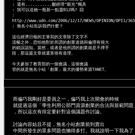
: 還有...........鄒經理"眼光"獨具

: 我可以送她一瓶新一點靈B12嗎? 囧

: 
http://www.udn.com/2006/12/17/NEWS/OPINION/OPI1/365
: 無名小站告訴我們什麼？

這位經濟日報的主筆寫的文章除了文字不

流暢之外，恐怕他對於所謂的創業道德與倫理有很大

的錯誤認知。當然，或者是他所謂的創業就是不擇手

段，那這篇文章就還算很有道理。

今天參加了教育部的一個會議，這個會議

管的就是無名小站「創業」最大的優勢來源TANET。
而偏巧我剛好是委員之一，偏巧我上次開會的時候

就提過這個「學生利用公部門資源創業的合法與規範問題」
，所以這次有排定要針對這個議題作討論。

討論內容姑且不提，無名小站創業前到賣出

中間所發生的眾多問題也懶得多打。我就說明一下我為了
