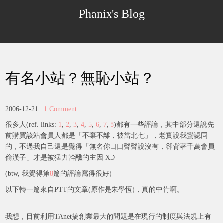
Skip
Phanix's Blog
to
content
有名小站？無恥小站？
2006-12-21
|
1 Comment
很多人(ref. links:
1
,
2
,
3
,
4
,
5
,
6
,
7
,
8
)都有一些評論，其中部分還說先
前購買該站會員人都是「不棄不離，被當北七」，老實說我蠻認同
的，不過我自己還是覺得「無名你口口聲聲說沒有，卻背著千萬會員
偷漢子」才是被猛力幹醮的主因 XD
(btw, 我覺得第
8
篇的評論寫得很好)
以下轉一篇來自PTT的文章(原作是朱學恆)，真的中肯啊。
我想，目前利用TAnet搞創業最大的問題是在現行的制度與法規上有