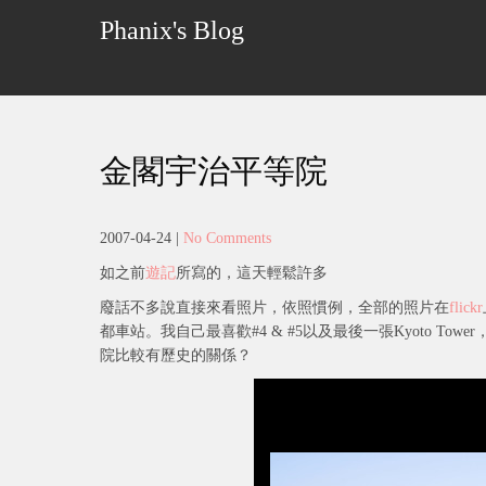
Skip
Phanix's Blog
to
content
金閣宇治平等院
2007-04-24
|
No Comments
如之前
遊記
所寫的，這天輕鬆許多
廢話不多說直接來看照片，依照慣例，全部的照片在
flickr
都車站。我自己最喜歡#4 & #5以及最後一張Kyoto 
院比較有歷史的關係？