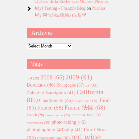
Chateau de la Roche-aux-Moines (Nicolas
Joly) Tasting - Phanix's Blog
on
Nicolas
Joly 與他的生物動力法哲學
Archives
Archives
Tags
2009
(91)
2008
(66)
.net
(29)
Bordeaux
(46)
Bourgogne
(37)
c#
(33)
California
Cabernet Sauvignon
(41)
(85)
food
Chardonnay
(46)
dessert wine
(26)
France 法國
(68)
France
(58)
(53)
japanese food
(32)
French
(28)
French wine
(25)
photo-taking
(46)
murmuring
(25)
Pinot Noir
photographing
(48)
php
(41)
red wine
(52)
programming
(38)