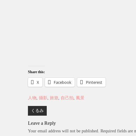
Share this:
X
Facebook
Pinterest
人物
,
攝影
,
旅遊
,
自己拍
,
風景
Post
くるみ
navigation
Leave a Reply
Your email address will not be published.
Required fields are