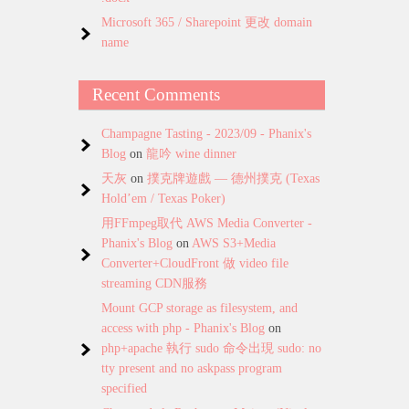
Microsoft 365 / Sharepoint 更改 domain
name
Recent Comments
Champagne Tasting - 2023/09 - Phanix's
Blog
on
龍吟 wine dinner
天灰
on
撲克牌遊戲 — 德州撲克 (Texas
Hold’em / Texas Poker)
用FFmpeg取代 AWS Media Converter -
Phanix's Blog
on
AWS S3+Media
Converter+CloudFront 做 video file
streaming CDN服務
Mount GCP storage as filesystem, and
access with php - Phanix's Blog
on
php+apache 執行 sudo 命令出現 sudo: no
tty present and no askpass program
specified