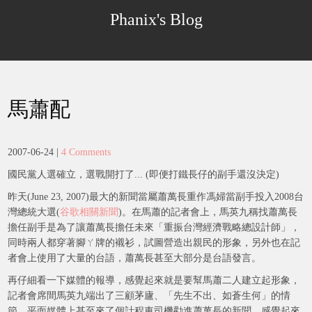
Skip
Phanix's Blog
to
content
馬蕭配
2007-06-24
|
4 Comments
國民黨人選確立，選戰開打了... (即便打鐵長仔的副手還沒決定)
昨天(June 23, 2007)最大的新聞當屬蕭萬長重作馮婦當副手投入2008台
灣總統大選(
谷歌相關新聞
)。在馬蕭的記者會上，馬英九稱找蕭萬長
擔任副手是為了讓蕭萬長擔任未來「重振台灣經濟戰略總設計師」，
同時兩人都穿著腳ㄚ牌的襯衫，試圖營造出親民的形象，另外也在記
者會上使用了大量的台語，蕭萬長甚至大部分是台語發言。
再仔細看一下媒體的報導，感覺起來就是要幫馬蕭二人建立起形象，
記者會席間馬英九端出了三顧茅廬、「先生不出、如蒼生何」的情
節，平面媒體上甚至來了個計程車司機勸進蕭萬長的新聞，感覺起來