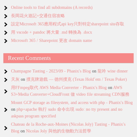
Online tools to find all subdomains (A records)
長岡花火遊記+交通住宿攻略
設定Microsoft 365應用程式api key只對特定sharepoint site存取
用 vscode + pandoc 將大量 .md 轉換為 .docx
Microsoft 365 / Sharepoint 更改 domain name
Recent Comments
Champagne Tasting - 2023/09 - Phanix's Blog
on
龍吟 wine dinner
天灰
on
撲克牌遊戲 — 德州撲克 (Texas Hold’em / Texas Poker)
用FFmpeg取代 AWS Media Converter - Phanix's Blog
on
AWS
S3+Media Converter+CloudFront 做 video file streaming CDN服務
Mount GCP storage as filesystem, and access with php - Phanix's Blog
on
php+apache 執行 sudo 命令出現 sudo: no tty present and no
askpass program specified
Chateau de la Roche-aux-Moines (Nicolas Joly) Tasting - Phanix's
Blog
on
Nicolas Joly 與他的生物動力法哲學