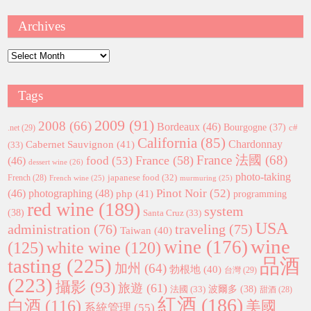
Archives
Archives
Tags
2009
(91)
2008
(66)
Bordeaux
(46)
Bourgogne
(37)
c#
.net
(29)
California
(85)
Chardonnay
Cabernet Sauvignon
(41)
(33)
France 法國
(68)
France
(58)
food
(53)
(46)
dessert wine
(26)
photo-taking
japanese food
(32)
French
(28)
French wine
(25)
murmuring
(25)
Pinot Noir
(52)
(46)
photographing
(48)
php
(41)
programming
red wine
(189)
system
(38)
Santa Cruz
(33)
USA
administration
(76)
traveling
(75)
Taiwan
(40)
wine
wine
(176)
(125)
white wine
(120)
tasting
(225)
品酒
加州
(64)
勃根地
(40)
台灣
(29)
(223)
攝影
(93)
旅遊
(61)
波爾多
(38)
法國
(33)
甜酒
(28)
紅酒
(186)
白酒
(116)
美國
系統管理
(55)