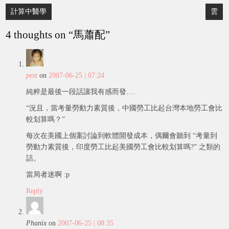
Post
計算中醫學
雲
navigation
4 thoughts on “
馬蕭配
”
pest
on
2007-06-25 | 07:24
純粹是最後一段話讓我有感而發….
“況且，當考量勞動力素質後，中國勞工比起台灣本地勞工會比
較划算嗎？”
每次在美國上個案討論到軟體開發成本，偶爾會聽到 “考量到
勞動力素質後，印度勞工比起美國勞工會比較划算嗎?” 之類的
話。
當局者迷啊 :p
Reply
Phanix
on
2007-06-25 | 08:35