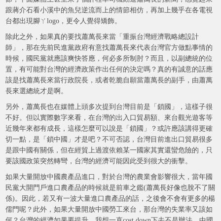
跟蔣介石看小溪中的魚兒逆流而上的情節相仿，再加上幾乎在各電視
台都出現腳ㄚlogo，更令人覺得矯飾。
除此之外，如果真的要找蕭萬長來當「重振台灣經濟戰略總設計
師」，那在先前民進黨政府有意找蕭萬長來代表台灣官方做點事情的
時候，國民黨就應該爽快答應，何必多所制肘？而且，以副總統的位
置，有可能對台灣的經濟政策作出任何的決定嗎？真的有誠意的話應
該是找蕭萬長來當行政院長，或者乾脆自願當蕭萬長的副手，由蕭萬
長來選總統才是啊。
另外，蕭萬長也在媒體上頭多次提到台灣目前是「鎖國」，這樣子很
不好。但以實際數字來看，在台灣的出入口貿易額、來台觀光遊客等
近幾年來都有成長，這樣怎麼可以說是「鎖國」？或許應該講得更確
切一點，是「鎖中國」才是吧？不可否認，台灣目前進出口貿易很多
是跟中國有關係，但在經貿上過渡依賴某一國家其實還蠻危險的，只
要該國政策突然轉彎，台灣的經濟可能因此受到很大的衝擊。
如果大量開放中國農產品進口，對於台灣的農業會影響很大，當年國
民黨大開門戶進口農產品的時候就是前車之鑑(蕭萬長好像也脫不了關
係)。因此，若又有一波大量進口農產品的話，之後會不會有更多的楊
儒門呢？此外，如果大量開放中國勞工來台，那台灣的失業率又該如
何？台灣的經濟如果要提升，我想一直cost down下去不是辦法，中國