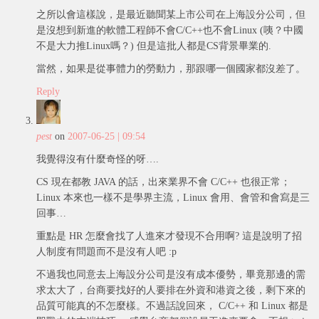
之所以會這樣說，是最近聽聞某上市公司在上海設分公司，但
是沒想到新進的軟體工程師不會C/C++也不會Linux (咦？中國
不是大力推Linux嗎？) 但是這批人都是CS背景畢業的.
當然，如果是從事體力的勞動力，那跟哪一個國家都沒差了。
Reply
pest
on
2007-06-25 | 09:54
我覺得沒有什麼奇怪的呀….
CS 現在都教 JAVA 的話，出來業界不會 C/C++ 也很正常；
Linux 本來也一樣不是學界主流，Linux 會用、會管和會寫是三
回事…
重點是 HR 怎麼會找了人進來才發現不合用啊? 這是說明了招
人制度有問題而不是沒有人吧 :p
不過我也同意去上海設分公司是沒有成本優勢，畢竟那邊的需
求太大了，台商要找好的人要排在外資和港資之後，剩下來的
品質可能真的不怎麼樣。不過話說回來， C/C++ 和 Linux 都是