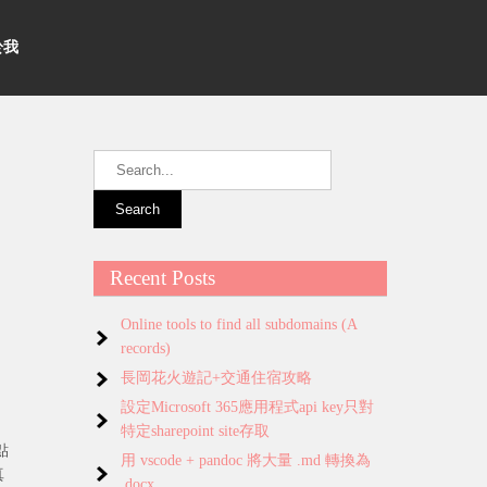
關於我
Recent Posts
Online tools to find all subdomains (A
records)
長岡花火遊記+交通住宿攻略
設定Microsoft 365應用程式api key只對
特定sharepoint site存取
點
用 vscode + pandoc 將大量 .md 轉換為
真
.docx