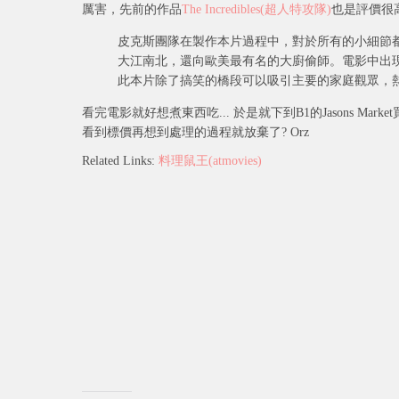
厲害，先前的作品
The Incredibles(超人特攻隊)
也是評價很高(
皮克斯團隊在製作本片過程中，對於所有的小細節
大江南北，還向歐美最有名的大廚偷師。電影中出
此本片除了搞笑的橋段可以吸引主要的家庭觀眾，
看完電影就好想煮東西吃... 於是就下到B1的Jasons M
看到標價再想到處理的過程就放棄了? Orz
Related Links:
料理鼠王(atmovies)