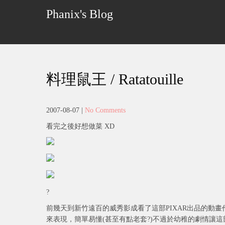
Skip
Phanix's Blog
to
content
料理鼠王 / Ratatouille
2007-08-07
|
No Comments
看完之後好想做菜 XD
?
前幾天到新竹遠百的威秀影成看了這部PIXAR出品的動
來表現，簡單易懂(甚至有點老套?)不過於幼稚的劇情讓