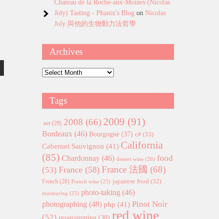
Chateau de la Roche-aux-Moines (Nicolas
Joly) Tasting - Phanix's Blog
on
Nicolas
Joly 與他的生物動力法哲學
Archives
Archives
Tags
2009
(91)
2008
(66)
.net
(29)
Bordeaux
(46)
Bourgogne
(37)
c#
(33)
California
Cabernet Sauvignon
(41)
(85)
food
Chardonnay
(46)
dessert wine
(26)
France 法國
(68)
France
(58)
(53)
japanese food
(32)
French
(28)
French wine
(25)
photo-taking
(46)
murmuring
(25)
Pinot Noir
photographing
(48)
php
(41)
red wine
(52)
programming
(38)