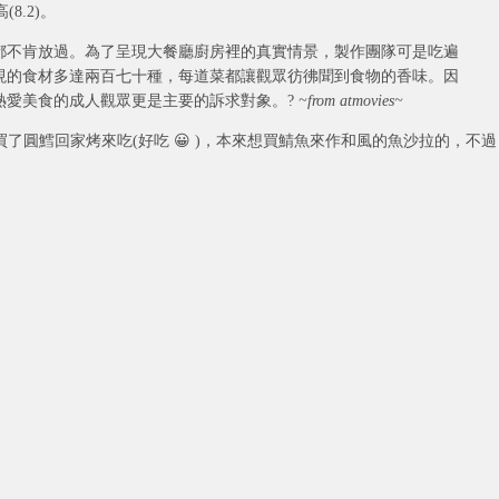
8.2)。
都不肯放過。為了呈現大餐廳廚房裡的真實情景，製作團隊可是吃遍
現的食材多達兩百七十種，每道菜都讓觀眾彷彿聞到食物的香味。因
熱愛美食的成人觀眾更是主要的訴求對象。?
~from atmovies~
arket買了圓鱈回家烤來吃(好吃 😀 )，本來想買鯖魚來作和風的魚沙拉的，不過