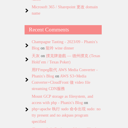
Microsoft 365 / Sharepoint 更改 domain
name
Recent Comments
Champagne Tasting - 2023/09 - Phanix's
Blog
on
龍吟 wine dinner
天灰
on
撲克牌遊戲 — 德州撲克 (Texas
Hold’em / Texas Poker)
用FFmpeg取代 AWS Media Converter -
Phanix's Blog
on
AWS S3+Media
Converter+CloudFront 做 video file
streaming CDN服務
Mount GCP storage as filesystem, and
access with php - Phanix's Blog
on
php+apache 執行 sudo 命令出現 sudo: no
tty present and no askpass program
specified