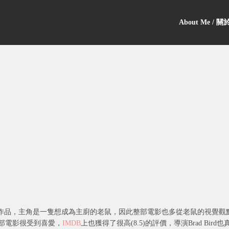
About Me / 
畫作品，主角是一隻想成為主廚的老鼠，因此整部電影也多從老鼠的視覺觀
這部電影很受到喜愛，
IMDB
上也獲得了很高(8.5)的評價，導演Brad Bird也