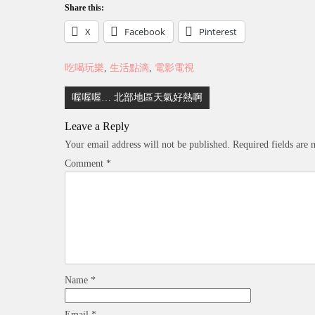
Share this:
X
Facebook
Pinterest
吃喝玩樂
,
生活點滴
,
電影電視
Post
喔喔喔… 北部地區天氣好熱啊
navigation
Leave a Reply
Your email address will not be published.
Required fields are
Comment
*
Name
*
Email
*