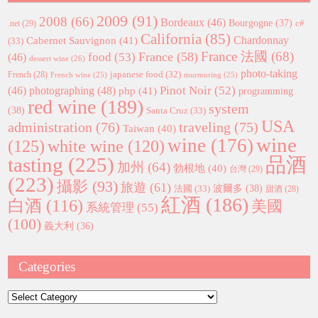
2009
(91)
2008
(66)
Bordeaux
(46)
Bourgogne
(37)
c#
.net
(29)
California
(85)
Chardonnay
Cabernet Sauvignon
(41)
(33)
France 法國
(68)
France
(58)
food
(53)
(46)
dessert wine
(26)
photo-taking
japanese food
(32)
French
(28)
French wine
(25)
murmuring
(25)
Pinot Noir
(52)
(46)
photographing
(48)
php
(41)
programming
red wine
(189)
system
(38)
Santa Cruz
(33)
USA
administration
(76)
traveling
(75)
Taiwan
(40)
wine
wine
(176)
(125)
white wine
(120)
tasting
(225)
品酒
加州
(64)
勃根地
(40)
台灣
(29)
(223)
攝影
(93)
旅遊
(61)
波爾多
(38)
法國
(33)
甜酒
(28)
紅酒
(186)
白酒
(116)
美國
系統管理
(55)
(100)
義大利
(36)
Categories
Categories