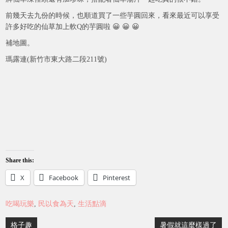
前幾天去九份的時候，也順道買了一些芋圓回來，看來最近可以享受
許多好吃的仙草加上軟Q的芋圓啦 😀 😀 😀
補地圖。
瑪露連(新竹市東大路二段211號)
Share this:
X
Facebook
Pinterest
吃喝玩樂
,
民以食為天
,
生活點滴
Post
格子趣
暑假就這麼樣過了