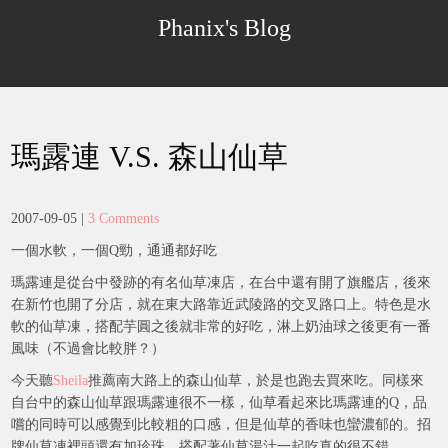
Skip
Phanix's Blog
to
content
瑪露連 V.S. 森山仙草
2007-09-05
|
3 Comments
一個水軟，一個Q勁，通通都好吃
瑪露連是從台中發跡的有名仙草凍店，在台中還有開了旗艦店，後來
在新竹也開了分店，就在東大路靠近武陵路的交叉路口上。特色是水
軟的仙草凍，搭配芋圓之後就非常的好吃，淋上奶油球之後更有一番
風味（不過會比較胖？）
今天聽
Sheila
推薦南大路上的森山仙草，於是也跑去買來吃。同樣來
自台中的森山仙草跟瑪露連很不一樣，仙草看起來比瑪露連的Q，品
嚐的同時可以感覺到比較粗的口感，但是仙草的香味也蠻濃郁的。招
牌仙草凍裡頭還有加珍珠，搭配著仙草湯汁一起吃真的很不錯。