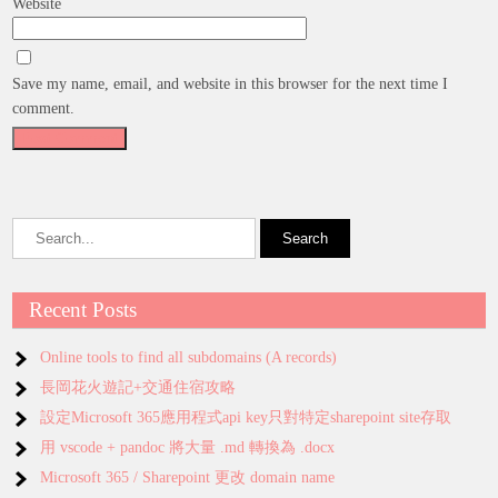
Website
Save my name, email, and website in this browser for the next time I
comment.
Recent Posts
Online tools to find all subdomains (A records)
長岡花火遊記+交通住宿攻略
設定Microsoft 365應用程式api key只對特定sharepoint site存取
用 vscode + pandoc 將大量 .md 轉換為 .docx
Microsoft 365 / Sharepoint 更改 domain name