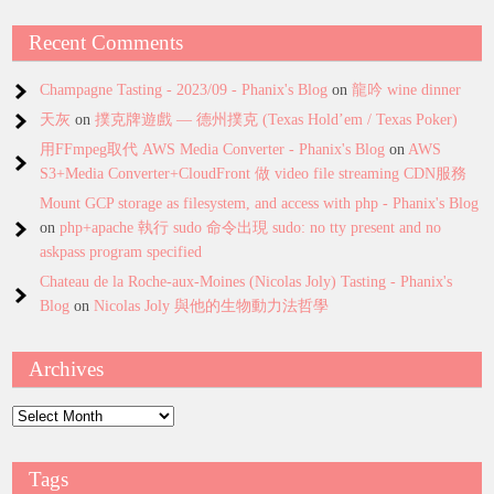
Recent Comments
Champagne Tasting - 2023/09 - Phanix's Blog
on
龍吟 wine dinner
天灰
on
撲克牌遊戲 — 德州撲克 (Texas Hold’em / Texas Poker)
用FFmpeg取代 AWS Media Converter - Phanix's Blog
on
AWS
S3+Media Converter+CloudFront 做 video file streaming CDN服務
Mount GCP storage as filesystem, and access with php - Phanix's Blog
on
php+apache 執行 sudo 命令出現 sudo: no tty present and no
askpass program specified
Chateau de la Roche-aux-Moines (Nicolas Joly) Tasting - Phanix's
Blog
on
Nicolas Joly 與他的生物動力法哲學
Archives
Archives
Tags