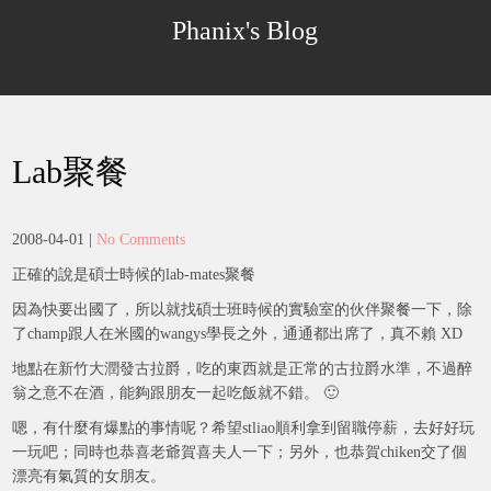
Skip
Phanix's Blog
to
content
Lab聚餐
2008-04-01
|
No Comments
正確的說是碩士時候的lab-mates聚餐
因為快要出國了，所以就找碩士班時候的實驗室的伙伴聚餐一下，除
了champ跟人在米國的wangys學長之外，通通都出席了，真不賴 XD
地點在新竹大潤發古拉爵，吃的東西就是正常的古拉爵水準，不過醉
翁之意不在酒，能夠跟朋友一起吃飯就不錯。 🙂
嗯，有什麼有爆點的事情呢？希望stliao順利拿到留職停薪，去好好玩
一玩吧；同時也恭喜老爺賀喜夫人一下；另外，也恭賀chiken交了個
漂亮有氣質的女朋友。