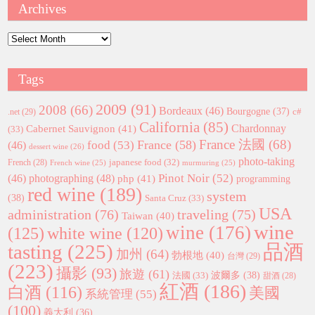
Archives
Archives
Tags
2009
(91)
2008
(66)
Bordeaux
(46)
Bourgogne
(37)
c#
.net
(29)
California
(85)
Chardonnay
Cabernet Sauvignon
(41)
(33)
France 法國
(68)
France
(58)
food
(53)
(46)
dessert wine
(26)
photo-taking
japanese food
(32)
French
(28)
French wine
(25)
murmuring
(25)
Pinot Noir
(52)
(46)
photographing
(48)
php
(41)
programming
red wine
(189)
system
(38)
Santa Cruz
(33)
USA
administration
(76)
traveling
(75)
Taiwan
(40)
wine
wine
(176)
(125)
white wine
(120)
tasting
(225)
品酒
加州
(64)
勃根地
(40)
台灣
(29)
(223)
攝影
(93)
旅遊
(61)
波爾多
(38)
法國
(33)
甜酒
(28)
紅酒
(186)
白酒
(116)
美國
系統管理
(55)
(100)
義大利
(36)