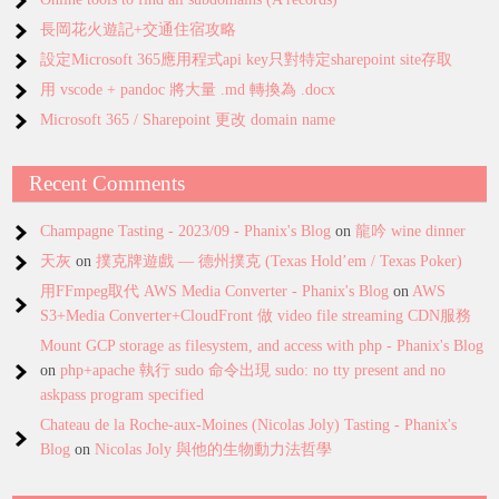
長岡花火遊記+交通住宿攻略
設定Microsoft 365應用程式api key只對特定sharepoint site存取
用 vscode + pandoc 將大量 .md 轉換為 .docx
Microsoft 365 / Sharepoint 更改 domain name
Recent Comments
Champagne Tasting - 2023/09 - Phanix's Blog
on
龍吟 wine dinner
天灰
on
撲克牌遊戲 — 德州撲克 (Texas Hold’em / Texas Poker)
用FFmpeg取代 AWS Media Converter - Phanix's Blog
on
AWS
S3+Media Converter+CloudFront 做 video file streaming CDN服務
Mount GCP storage as filesystem, and access with php - Phanix's Blog
on
php+apache 執行 sudo 命令出現 sudo: no tty present and no
askpass program specified
Chateau de la Roche-aux-Moines (Nicolas Joly) Tasting - Phanix's
Blog
on
Nicolas Joly 與他的生物動力法哲學