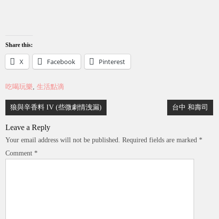
Share this:
X
Facebook
Pinterest
吃喝玩樂
,
生活點滴
Post
狼與辛香料 IV (些微劇情洩漏)
台中 和壽司
navigation
Leave a Reply
Your email address will not be published.
Required fields are marked
*
Comment
*