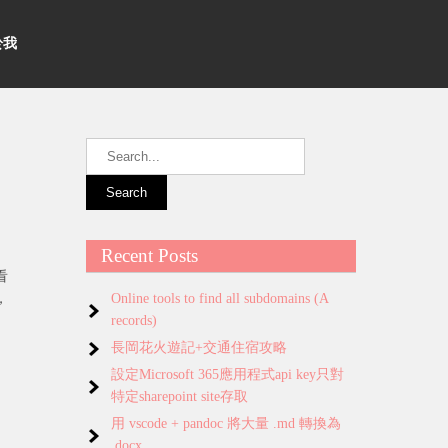
關於我
Recent Posts
看
，
Online tools to find all subdomains (A
records)
長岡花火遊記+交通住宿攻略
設定Microsoft 365應用程式api key只對
特定sharepoint site存取
用 vscode + pandoc 將大量 .md 轉換為
.docx