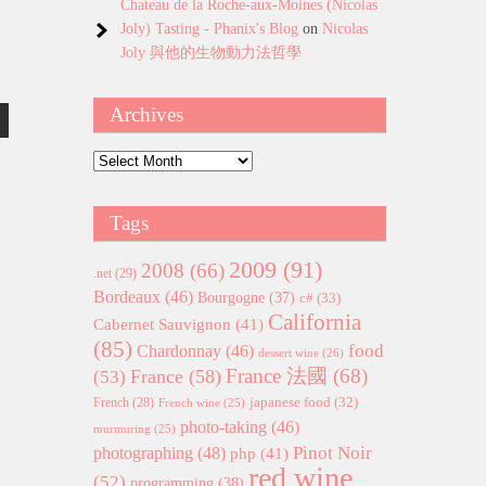
Chateau de la Roche-aux-Moines (Nicolas
Joly) Tasting - Phanix's Blog
on
Nicolas
Joly 與他的生物動力法哲學
Archives
Archives
Tags
2009
(91)
2008
(66)
.net
(29)
Bordeaux
(46)
Bourgogne
(37)
c#
(33)
California
Cabernet Sauvignon
(41)
(85)
food
Chardonnay
(46)
dessert wine
(26)
France 法國
(68)
France
(58)
(53)
japanese food
(32)
French
(28)
French wine
(25)
photo-taking
(46)
murmuring
(25)
Pinot Noir
photographing
(48)
php
(41)
red wine
(52)
programming
(38)