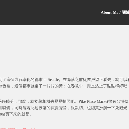
About Me / 
個力行率化的都市 -- Seattle。在降落之前從窗戶望下看去，就可以
秋色裡，這個都市就染了一片片的黃；在春意中，應是沾上了點點翠綠吧
接近傍晚時分，那麼，就拎著相機去晃晃拍照吧。Pike Place Market很有台灣傳
著嗅覺，同時混著此起彼落的買賣聲音，很親切。也認真扮演一下死觀光
mug買下來的就是。