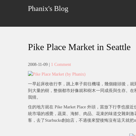
Skip
Phanix's Blog
to
content
Pike Place Market in Seattle
2008-11-09
|
1 Comment
一早起床收收行李，跳上車子前往機場，幾個鐘頭後，就到了這
到大量的樹，整個都市好像就和樹木一同成長與生存。在
我猜。
住的地方就在 Pike Market Place 外頭，當放下行李也
統市場的感覺，蔬菜、海鮮、肉品、花束的味道交雜刺激
客，去了Starbucks創始店，不過後來蠻後悔沒有這天就把