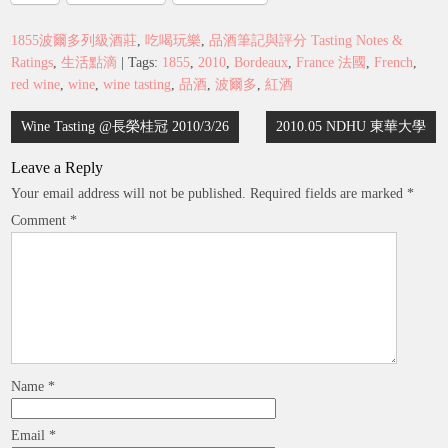
1855波爾多列級酒莊
,
吃喝玩樂
,
品酒筆記與評分 Tasting Notes &
Ratings
,
生活點滴
| Tags:
1855
,
2010
,
Bordeaux
,
France 法國
,
French
,
red wine
,
wine
,
wine tasting
,
品酒
,
波爾多
,
紅酒
Post
Wine Tasting @長榮桂冠 2010/3/26
2010.05 NDHU 東華大學
navigation
Leave a Reply
Your email address will not be published.
Required fields are marked
*
Comment
*
Name
*
Email
*