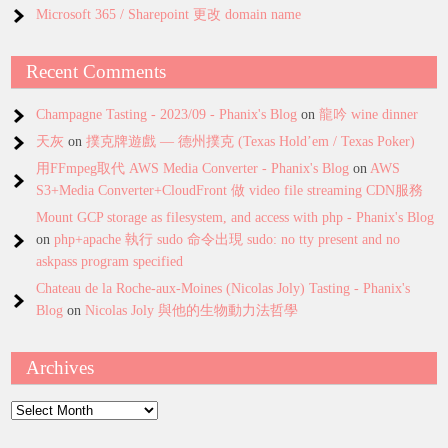
Microsoft 365 / Sharepoint 更改 domain name
Recent Comments
Champagne Tasting - 2023/09 - Phanix's Blog
on
龍吟 wine dinner
天灰
on
撲克牌遊戲 — 德州撲克 (Texas Hold’em / Texas Poker)
用FFmpeg取代 AWS Media Converter - Phanix's Blog
on
AWS
S3+Media Converter+CloudFront 做 video file streaming CDN服務
Mount GCP storage as filesystem, and access with php - Phanix's Blog
on
php+apache 執行 sudo 命令出現 sudo: no tty present and no
askpass program specified
Chateau de la Roche-aux-Moines (Nicolas Joly) Tasting - Phanix's
Blog
on
Nicolas Joly 與他的生物動力法哲學
Archives
Archives