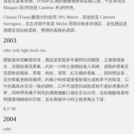
為皇宮宴客用酒。D'Issan 紅酒的優雅酒香與柔順口感，十足表現出
Margaux 區(特別是 Cantenac 村)的特色。
Chateau D'Issan 釀酒大約使用 30% Merlot，其他皆是 Cabernet
Sauvignon，在左岸當中算是 Merlot 用得比較多的酒莊，這也應該是
酒體呈現比較柔軟、豐腴的風格的原因。
2003
ruby with light brick rim.
開瓶後有些醃菜味道，應該是裝瓶多年被悶住的關係，之後慢慢散
去，並開始展現香氣，約於一小時之後開始進入高峰。成熟的香氣呈
現柔軟的風格，黑莓、肉桂、薄荷、紅石榴的香氣，。當時間拉長，
這些香氣更顯得圓潤，約兩小時候還慢慢散發出成熟李子的味道。口
中的風味亦呈現一致的調性，口中可感受到成熟柔順不過於厚重的丹
寧，同時帶有橘子明亮的優雅微酸口感在舌尖出現，這份微酸隨著時
間慢慢地轉移到舌根，並在兩個半小時之後漸漸走下坡。
R.P. 90
2004
ruby