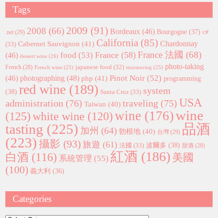
Tags
2009
(91)
2008
(66)
Bordeaux
(46)
Bourgogne
(37)
c#
.net
(29)
California
(85)
Chardonnay
Cabernet Sauvignon
(41)
(33)
France 法國
(68)
France
(58)
food
(53)
(46)
dessert wine
(26)
photo-taking
japanese food
(32)
French
(28)
French wine
(25)
murmuring
(25)
Pinot Noir
(52)
(46)
photographing
(48)
php
(41)
programming
red wine
(189)
system
(38)
Santa Cruz
(33)
USA
administration
(76)
traveling
(75)
Taiwan
(40)
wine
wine
(176)
(125)
white wine
(120)
tasting
(225)
品酒
加州
(64)
勃根地
(40)
台灣
(29)
(223)
攝影
(93)
旅遊
(61)
波爾多
(38)
法國
(33)
甜酒
(28)
紅酒
(186)
白酒
(116)
美國
系統管理
(55)
(100)
義大利
(36)
Categories