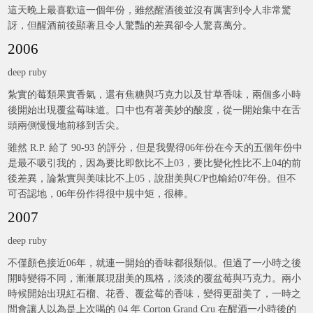
這天晚上最喜歡這一個年份，雖然醒酒後並沒有厲害到令人非常驚
訝，但醒酒前後顯著且令人驚豔的差異卻令人驚喜萬分。
2006
deep ruby
紮實的莓類果實香氣，還有焦糖與巧克力以及甘草香味，兩個多小時
後開始出現覆盆莓味道。口中也有著美妙的酸度，從一開始集中在舌
頭兩側慢慢地前移到舌尖。
雖然 R.P. 給了 90-93 的評分，但是我覺得06年份在今天的五個年份中
是最不吸引我的，因為要比即飲比不上03，要比變化性比不上04的前
後差異，論紮實與美味比不上05，說甜美與C/P也輸給07年份。但不
可否認地，06年份作得很中規中矩，很棒。
2007
deep ruby
不僅顏色接近06年，就連一開始的香味都很類似。但過了一小時之後
開時變得不同，漸漸展現甜美的風格，淡淡的覆盆莓與巧克力。兩小
時候開始出現紅石榴、花香、覆盆莓的香味，變得更甜美了，一時之
間會讓人以為是上次喝的 04 年 Corton Grand Cru 在醒酒一小時後的