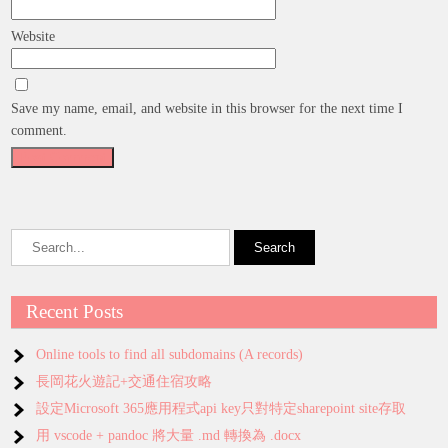
Website
Save my name, email, and website in this browser for the next time I
comment.
Recent Posts
Online tools to find all subdomains (A records)
長岡花火遊記+交通住宿攻略
設定Microsoft 365應用程式api key只對特定sharepoint site存取
用 vscode + pandoc 將大量 .md 轉換為 .docx