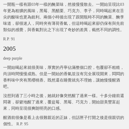
一開瓶一樣有跟03年一樣的醃菜味，然後慢慢散去。一開始呈現比03
年更為粗獷的風味，黑莓、黑醋栗、巧克力、李子，同時喝起來在舌
尖的酸味也更為銳利。兩個小時後出現了跟開瓶時不同的醃菜、醃李
味道，卻很迷人，同時夾有薄荷香氣，但這時喝起來卻仍保有與先前
類似的感覺，與香氣對比之下出現了奇妙的差異，截然不同的調性。
R.P. 91
2005
deep purple
一開始喝起來就很美味，厚實的丹寧佔滿整個口腔，包覆卻不粗糙，
尚須時間慢慢成熟。但是一開始的香氣並沒有完全展現開來，悶悶的
香料味中夾有黑櫻桃香。既然還在睡覺就先不理她，讓她慢慢醒酒
吧。
沒想到過了三小時之後，她就好像突然醒了過來一樣。十多分鐘前還
悶著，卻簌地醒了過來，覆盆莓、黑莓、巧克力，開始甜美豐富起
來，同時呈現很爽朗明亮的口感。
醒酒前很像是看上去很難親近的正妹，但話匣子打開之後是很親切的
個性。 R.P. 95