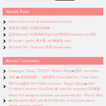
Recent Posts
Online tools to find all subdomains (A records)
長岡花火遊記+交通住宿攻略
設定Microsoft 365應用程式api key只對特定sharepoint site存取
用 vscode + pandoc 將大量 .md 轉換為 .docx
Microsoft 365 / Sharepoint 更改 domain name
Recent Comments
Champagne Tasting - 2023/09 - Phanix's Blog
on
龍吟 wine dinner
天灰
on
撲克牌遊戲 — 德州撲克 (Texas Hold’em / Texas Poker)
用FFmpeg取代 AWS Media Converter - Phanix's Blog
on
AWS
S3+Media Converter+CloudFront 做 video file streaming CDN服務
Mount GCP storage as filesystem, and access with php - Phanix's Blog
on
php+apache 執行 sudo 命令出現 sudo: no tty present and no
askpass program specified