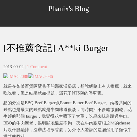
Skip
Phanix's Blog
to
content
[不推薦食記] A**ki Burger
2013-09-02
|
1 Comment
就是在某某百貨隔壁巷子的那家漢堡店，想說網路上有人推薦，就來
吃吃看，但是結果就如標題，還花了NT$60的停車費。
點的分別是BBQ Beef Burger跟Peanut Butter Beef Burger。兩者共同的
缺點也是最大的缺點就是牛肉味道很淡，同時肉汁不多略微偏乾。花
生醬的那個 burger，我覺得花生醬下了太重，吃起來味道壓過牛肉。
BBQ的牛肉漢堡，很明顯地溫度不夠，夾在牛肉跟培根之間的cheese
片沒什麼融掉，沒辦法增添香氣，另外令人驚訝的是居然用了類似牛
排醬的醬汁。