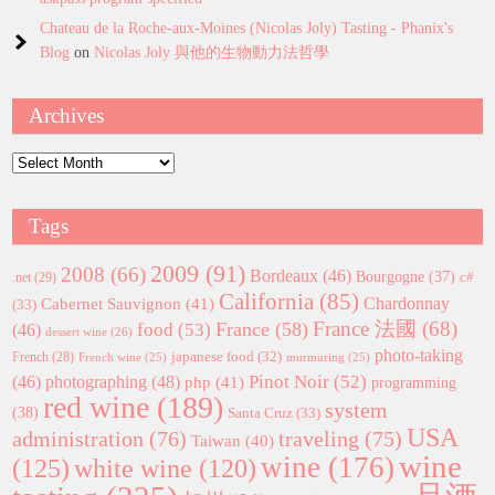
Chateau de la Roche-aux-Moines (Nicolas Joly) Tasting - Phanix's
Blog
on
Nicolas Joly 與他的生物動力法哲學
Archives
Archives
Tags
2009
(91)
2008
(66)
Bordeaux
(46)
Bourgogne
(37)
c#
.net
(29)
California
(85)
Chardonnay
Cabernet Sauvignon
(41)
(33)
France 法國
(68)
France
(58)
food
(53)
(46)
dessert wine
(26)
photo-taking
japanese food
(32)
French
(28)
French wine
(25)
murmuring
(25)
Pinot Noir
(52)
(46)
photographing
(48)
php
(41)
programming
red wine
(189)
system
(38)
Santa Cruz
(33)
USA
administration
(76)
traveling
(75)
Taiwan
(40)
wine
wine
(176)
(125)
white wine
(120)