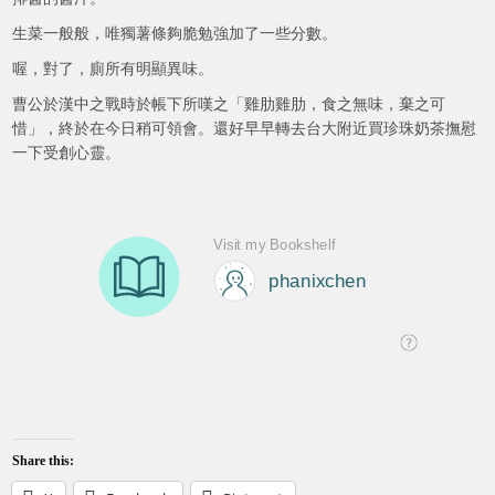
生菜一般般，唯獨薯條夠脆勉強加了一些分數。
喔，對了，廁所有明顯異味。
曹公於漢中之戰時於帳下所嘆之「雞肋雞肋，食之無味，棄之可
惜」，終於在今日稍可領會。還好早早轉去台大附近買珍珠奶茶撫慰
一下受創心靈。
Share this: