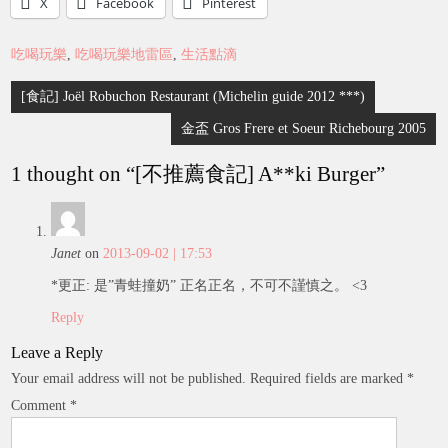
X
Facebook
Pinterest
吃喝玩樂
,
吃喝玩樂地雷區
,
生活點滴
Post
[食記] Joël Robuchon Restaurant (Michelin guide 2012 ***)
navigation
金盃 Gros Frere et Soeur Richebourg 2005
1 thought on “
[不推薦食記] A**ki Burger
”
Janet
on
2013-09-02 | 17:53
*更正: 是”青蛙撞奶” 正名正名，不可不謹慎之。 <3
Reply
Leave a Reply
Your email address will not be published.
Required fields are marked
*
Comment
*