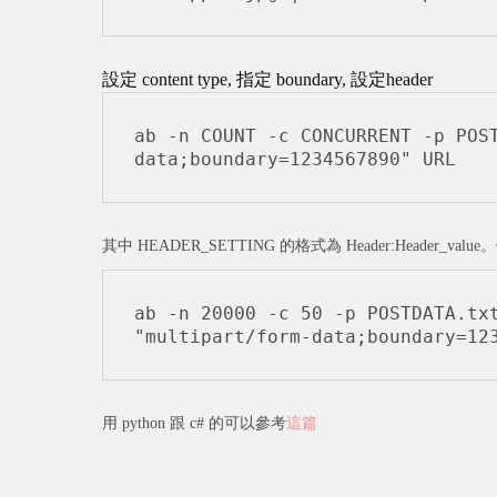
設定 content type, 指定 boundary, 設定header
ab -n COUNT -c CONCURRENT -p POS
data;boundary=1234567890" URL
其中 HEADER_SETTING 的格式為 Header:Header_value
ab -n 20000 -c 50 -p POSTDATA.txt
"multipart/form-data;boundary=12
用 python 跟 c# 的可以參考
這篇