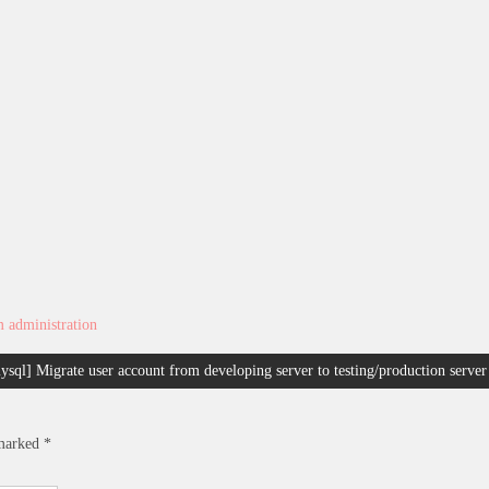
m administration
ysql] Migrate user account from developing server to testing/production server
 marked
*