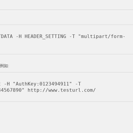
TDATA -H HEADER_SETTING -T "multipart/form-
。例如:
 -H "AuthKey:0123494911" -T 
34567890" http://www.testurl.com/