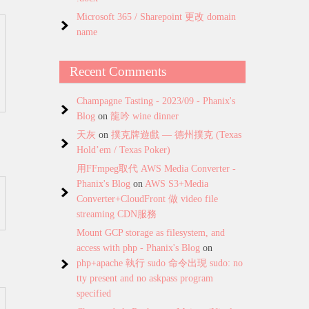
Microsoft 365 / Sharepoint 更改 domain
name
Recent Comments
Champagne Tasting - 2023/09 - Phanix's
Blog
on
龍吟 wine dinner
天灰
on
撲克牌遊戲 — 德州撲克 (Texas
Hold’em / Texas Poker)
用FFmpeg取代 AWS Media Converter -
Phanix's Blog
on
AWS S3+Media
Converter+CloudFront 做 video file
streaming CDN服務
Mount GCP storage as filesystem, and
access with php - Phanix's Blog
on
php+apache 執行 sudo 命令出現 sudo: no
tty present and no askpass program
specified