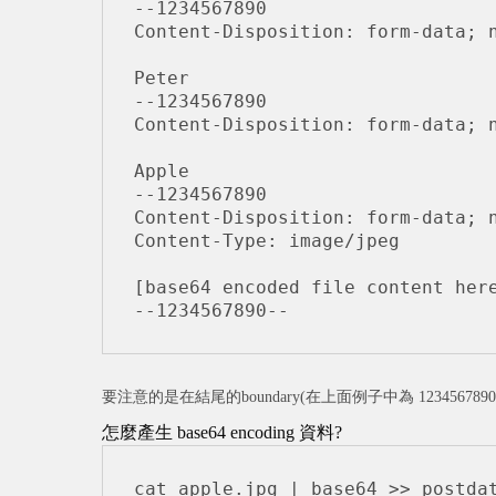
--1234567890

Content-Disposition: form-data; n
Peter

--1234567890

Content-Disposition: form-data; n
Apple

--1234567890

Content-Disposition: form-data; n
Content-Type: image/jpeg

[base64 encoded file content here
--1234567890--
要注意的是在結尾的boundary(在上面例子中為 12345678
怎麼產生 base64 encoding 資料?
cat apple.jpg | base64 >> postda