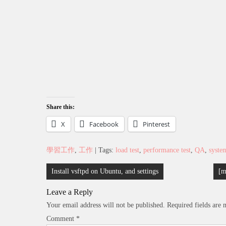
Share this:
X
Facebook
Pinterest
學習工作
,
工作
| Tags:
load test
,
performance test
,
QA
,
syste
Post
Install vsftpd on Ubuntu, and settings
[m
navigation
Leave a Reply
Your email address will not be published.
Required fields are
Comment
*