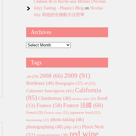
Chateau de la Roche-aux-Moines (Nicolas
Joly) Tasting - Phanix's Blog
on
Nicolas
Joly 與他的生物動力法哲學
Archives
Archives
Tags
2009
(91)
2008
(66)
.net
(29)
Bordeaux
(46)
Bourgogne
(37)
c#
(33)
California
Cabernet Sauvignon
(41)
(85)
food
Chardonnay
(46)
dessert wine
(26)
France 法國
(68)
France
(58)
(53)
japanese food
(32)
French
(28)
French wine
(25)
photo-taking
(46)
murmuring
(25)
Pinot Noir
photographing
(48)
php
(41)
red wine
(52)
programming
(38)