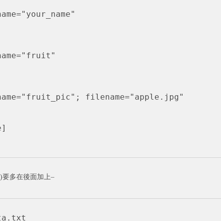
ame="your_name"

ame="fruit"

ame="fruit_pic"; filename="apple.jpg"

]

90)要多在後面加上–
ta.txt