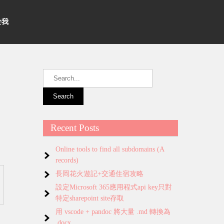
關於我
Recent Posts
Online tools to find all subdomains (A
records)
長岡花火遊記+交通住宿攻略
設定Microsoft 365應用程式api key只對
特定sharepoint site存取
用 vscode + pandoc 將大量 .md 轉換為
.docx