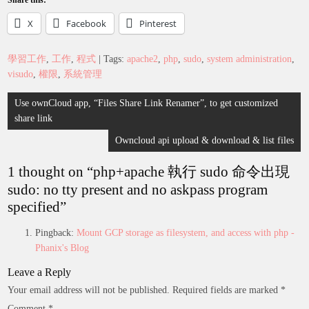
Share this:
X
Facebook
Pinterest
學習工作
,
工作
,
程式
| Tags:
apache2
,
php
,
sudo
,
system administration
,
visudo
,
權限
,
系統管理
Post
Use ownCloud app, “Files Share Link Renamer”, to get customized
navigation
share link
Owncloud api upload & download & list files
1 thought on “
php+apache 執行 sudo 命令出現
sudo: no tty present and no askpass program
specified
”
Pingback:
Mount GCP storage as filesystem, and access with php -
Phanix's Blog
Leave a Reply
Your email address will not be published.
Required fields are marked
*
Comment
*