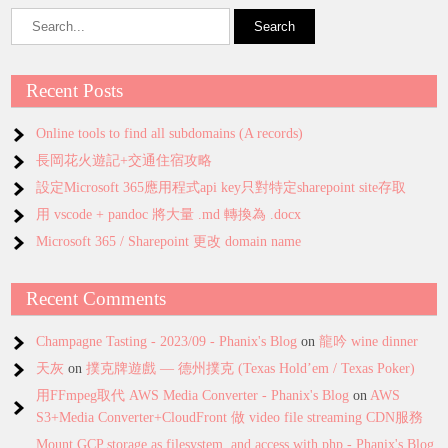
Recent Posts
Online tools to find all subdomains (A records)
長岡花火遊記+交通住宿攻略
設定Microsoft 365應用程式api key只對特定sharepoint site存取
用 vscode + pandoc 將大量 .md 轉換為 .docx
Microsoft 365 / Sharepoint 更改 domain name
Recent Comments
Champagne Tasting - 2023/09 - Phanix's Blog
on
龍吟 wine dinner
天灰
on
撲克牌遊戲 — 德州撲克 (Texas Hold’em / Texas Poker)
用FFmpeg取代 AWS Media Converter - Phanix's Blog
on
AWS
S3+Media Converter+CloudFront 做 video file streaming CDN服務
Mount GCP storage as filesystem, and access with php - Phanix's Blog