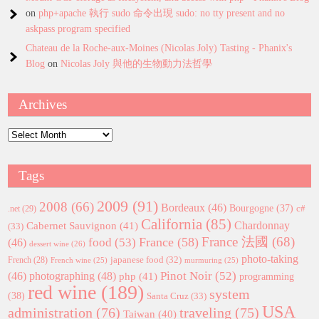
on
php+apache 執行 sudo 命令出現 sudo: no tty present and no
askpass program specified
Chateau de la Roche-aux-Moines (Nicolas Joly) Tasting - Phanix's
Blog
on
Nicolas Joly 與他的生物動力法哲學
Archives
Archives
Tags
2009
(91)
2008
(66)
Bordeaux
(46)
Bourgogne
(37)
c#
.net
(29)
California
(85)
Chardonnay
Cabernet Sauvignon
(41)
(33)
France 法國
(68)
France
(58)
food
(53)
(46)
dessert wine
(26)
photo-taking
japanese food
(32)
French
(28)
French wine
(25)
murmuring
(25)
Pinot Noir
(52)
(46)
photographing
(48)
php
(41)
programming
red wine
(189)
system
(38)
Santa Cruz
(33)
USA
administration
(76)
traveling
(75)
Taiwan
(40)