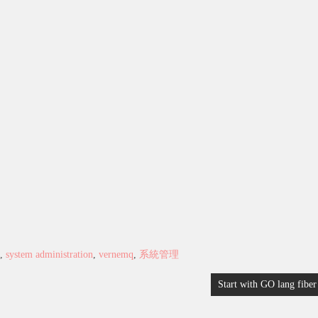
,
system administration
,
vernemq
,
系統管理
Start with GO lang fiber