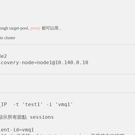
rough target-pool,
proxy
都可以用，
luster
e2

scovery-node=node1@10.140.0.10
IP  -t 'test1' -i 'vmq1'

 顯示所有節點 sessions

ent-id=vmq1
