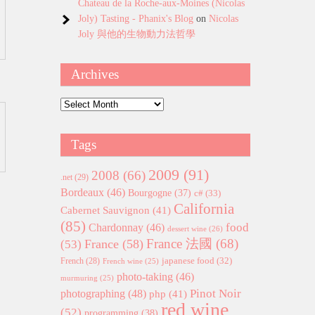
Chateau de la Roche-aux-Moines (Nicolas
Joly) Tasting - Phanix's Blog
on
Nicolas
Joly 與他的生物動力法哲學
Archives
Archives
Tags
2009
(91)
2008
(66)
.net
(29)
Bordeaux
(46)
Bourgogne
(37)
c#
(33)
California
Cabernet Sauvignon
(41)
(85)
food
Chardonnay
(46)
dessert wine
(26)
France 法國
(68)
France
(58)
(53)
japanese food
(32)
French
(28)
French wine
(25)
photo-taking
(46)
murmuring
(25)
Pinot Noir
photographing
(48)
php
(41)
red wine
(52)
programming
(38)