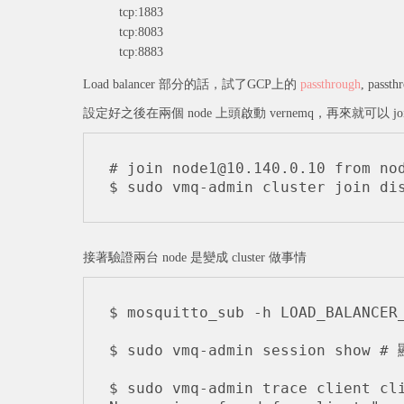
tcp:1883
tcp:8083
tcp:8883
Load balancer 部分的話，試了GCP上的
passthrough
, passth
設定好之後在兩個 node 上頭啟動 vernemq，再來就可以 join c
# join node1@10.140.0.10 from nod
$ sudo vmq-admin cluster join di
接著驗證兩台 node 是變成 cluster 做事情
$ mosquitto_sub -h LOAD_BALANCER_
$ sudo vmq-admin session show #
$ sudo vmq-admin trace client cli