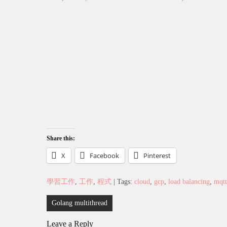
Share this:
X
Facebook
Pinterest
學習工作
,
工作
,
程式
| Tags:
cloud
,
gcp
,
load balancing
,
mqtt
Post
Golang multithread
navigation
Leave a Reply