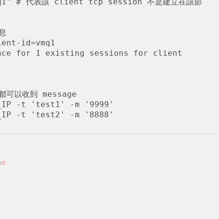
vmq1" # 代表該 client tcp session 不是建立在該節
息

ent-id=vmq1

ce for 1 existing sessions for client 
 都可以收到 message

IP -t 'test1' -m '9999'

nt