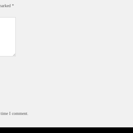
 marked
*
t time I comment.