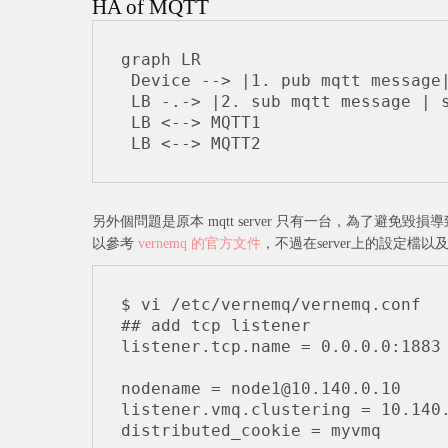
HA of MQTT
graph LR

 Device --> |1. pub mqtt message| LB

 LB -.-> |2. sub mqtt message | service1 --> G[(DB)]

 LB <--> MQTT1

另外個問題是原本 mqtt server 只有一台，為了避免毀損導致整個 
以參考
vernemq 的官方文件
，不過在server上的設定檔
$ vi /etc/vernemq/vernemq.conf

## add tcp listener

listener.tcp.name = 0.0.0.0:1883

nodename = node1@10.140.0.10

listener.vmq.clustering = 10.140.
distributed_cookie = myvmq
