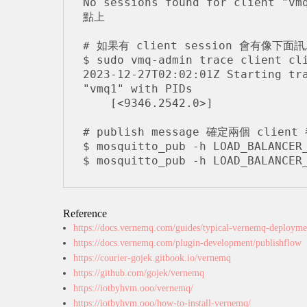
No sessions found for client "
點上

# 如果有 client session 會有像下面訊
$ sudo vmq-admin trace client cli
2023-12-27T02:02:01Z Starting tra
"vmq1" with PIDs

    [<9346.2542.0>]

# publish message 確定兩個 client
$ mosquitto_pub -h LOAD_BALANCER_
Reference
https://docs.vernemq.com/guides/typical-vernemq-deployme
https://docs.vernemq.com/plugin-development/publishflow
https://courier-gojek.gitbook.io/vernemq
https://github.com/gojek/vernemq
https://iotbyhvm.ooo/vernemq/
https://iotbyhvm.ooo/how-to-install-vernemq/