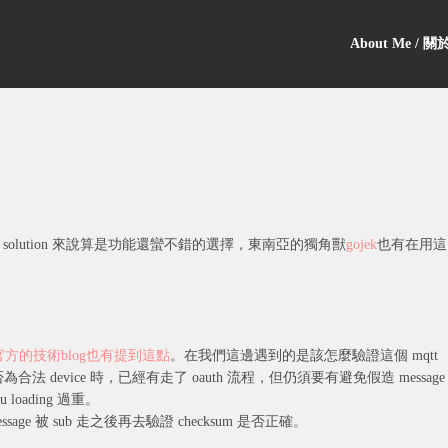
About Me / 
en source solution 來說算是功能還蠻不錯的選擇，東南亞的獨角獸
gojek
也有在用這
k官方的技術blog也有提到這點
。在我們這邊遇到的是該怎麼驗證這個 mqtt
為合法 device 時，已經有走了 oauth 流程，但仍須要有避免假造 message
oading 過重。
sage 被 sub 走之後再去驗證 checksum 是否正確。