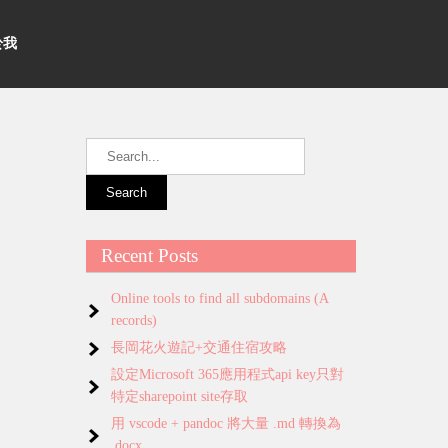
關於我
Recent Posts
Online tools to find all subdomains (A
records)
長岡花火遊記+交通住宿攻略
設定Microsoft 365應用程式api key只對
特定sharepoint site存取
用 vscode + pandoc 將大量 .md 轉換為
.docx