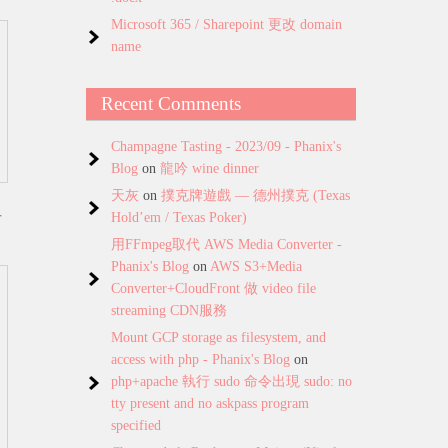
Microsoft 365 / Sharepoint 更改 domain
name
Recent Comments
Champagne Tasting - 2023/09 - Phanix's
Blog
on
龍吟 wine dinner
天灰
on
撲克牌遊戲 — 德州撲克 (Texas
Hold’em / Texas Poker)
可
用FFmpeg取代 AWS Media Converter -
Phanix's Blog
on
AWS S3+Media
Converter+CloudFront 做 video file
streaming CDN服務
Mount GCP storage as filesystem, and
access with php - Phanix's Blog
on
php+apache 執行 sudo 命令出現 sudo: no
tty present and no askpass program
specified