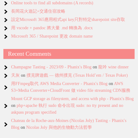
Online tools to find all subdomains (A records)
長岡花火遊記+交通住宿攻略
設定Microsoft 365應用程式api key只對特定sharepoint site存取
用 vscode + pandoc 將大量 .md 轉換為 .docx
Microsoft 365 / Sharepoint 更改 domain name
Recent Comments
Champagne Tasting - 2023/09 - Phanix's Blog
on
龍吟 wine dinner
天灰
on
撲克牌遊戲 — 德州撲克 (Texas Hold’em / Texas Poker)
用FFmpeg取代 AWS Media Converter - Phanix's Blog
on
AWS
S3+Media Converter+CloudFront 做 video file streaming CDN服務
Mount GCP storage as filesystem, and access with php - Phanix's Blog
on
php+apache 執行 sudo 命令出現 sudo: no tty present and no
askpass program specified
Chateau de la Roche-aux-Moines (Nicolas Joly) Tasting - Phanix's
Blog
on
Nicolas Joly 與他的生物動力法哲學