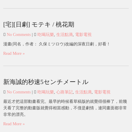
[宅][日劇] モテキ / 桃花期
No Comments
|
吃喝玩樂
,
生活點滴
,
電影電視
漫畫(同名，作者： 久保ミツロウ)改編的深夜日劇，好看！
Read More »
新海誠的秒速5センチメートル
No Comments
|
吃喝玩樂
,
心路筆記
,
生活點滴
,
電影電視
最近才把這部動畫看完。最早的時候看草稿版的就覺得很棒了，前幾
天看了完整的動畫版就覺得相當感動，不僅是劇情，連同畫面都非常
非常的漂亮。
Read More »