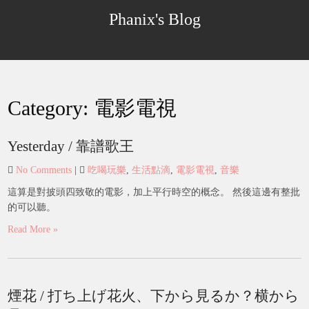
Skip
Phanix's Blog
to
content
Category:
電影電視
Yesterday / 靠譜歌王
No Comments
|
吃喝玩樂
,
生活點滴
,
電影電視
,
音樂
這算是對披頭四致敬的電影，加上平行時空的概念。 然後這邊有整批
的可以聽。
Read More »
煙花 / 打ち上げ花火、下から見るか？横から