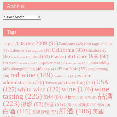
Archives
Archives
Tags
2009
(91)
2008
(66)
Bordeaux
(46)
Bourgogne
(37)
c#
.net
(29)
California
(85)
Chardonnay
Cabernet Sauvignon
(41)
(33)
France 法國
(68)
France
(58)
food
(53)
(46)
dessert wine
(26)
photo-taking
japanese food
(32)
French
(28)
French wine
(25)
murmuring
(25)
Pinot Noir
(52)
(46)
photographing
(48)
php
(41)
programming
red wine
(189)
system
(38)
Santa Cruz
(33)
USA
administration
(76)
traveling
(75)
Taiwan
(40)
wine
wine
(176)
(125)
white wine
(120)
tasting
(225)
品酒
加州
(64)
勃根地
(40)
台灣
(29)
(223)
攝影
(93)
旅遊
(61)
波爾多
(38)
法國
(33)
甜酒
(28)
紅酒
(186)
白酒
(116)
美國
系統管理
(55)