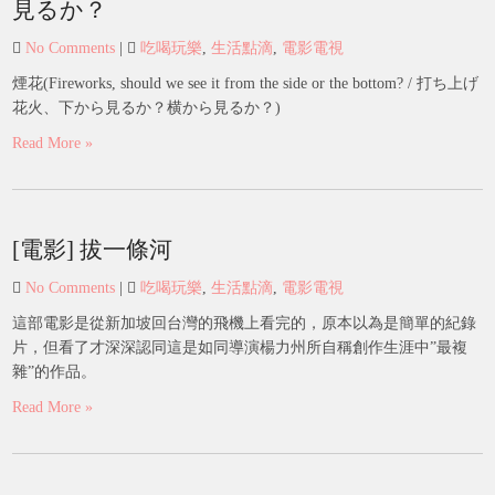
見るか？
No Comments
|
吃喝玩樂
,
生活點滴
,
電影電視
煙花(Fireworks, should we see it from the side or the bottom? / 打ち上げ
花火、下から見るか？横から見るか？)
Read More »
[電影] 拔一條河
No Comments
|
吃喝玩樂
,
生活點滴
,
電影電視
這部電影是從新加坡回台灣的飛機上看完的，原本以為是簡單的紀錄
片，但看了才深深認同這是如同導演楊力州所自稱創作生涯中”最複
雜”的作品。
Read More »