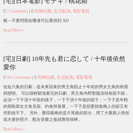
[宅][日本電影] モテキ / 桃花期
2 Comments
|
吃喝玩樂
,
生活點滴
,
電影電視
喔～不要問我在哪邊可以看得到 XD
Read More »
[宅][日劇] 10年先も君に恋して / 十年後依然
愛你
No Comments
|
吃喝玩樂
,
生活點滴
,
電影電視
短短六集的日劇，從未來回來的男主角阻止十年前的男女主角的相遇
與戀情。 可以很輕鬆地看完的日劇，男主角內野聖陽演得相當不錯，
必須一下子演十年前的樣子，一下子演十年後的樣子；一下子是年輕
的期盼跟女主角見面、約會與發展，一下子是想要拆散兩人但卻又有
些割捨不下。 另外，覺得最棒的是片尾曲的部分，用了大量路人情侶
或夫妻的照片，配合音樂之後就覺得很棒。
Read More »