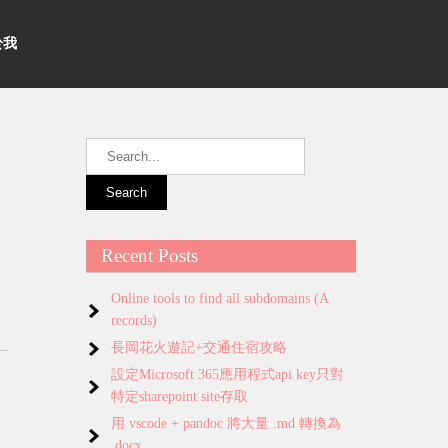
關於我
Recent Posts
Online tools to find all subdomains (A
records)
長岡花火遊記+交通住宿攻略
設定Microsoft 365應用程式api key只對
特定sharepoint site存取
用 vscode + pandoc 將大量 .md 轉換為
.docx