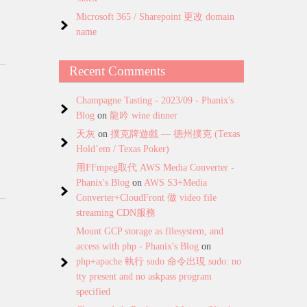
Microsoft 365 / Sharepoint 更改 domain
name
Recent Comments
Champagne Tasting - 2023/09 - Phanix's
Blog
on
龍吟 wine dinner
天灰
on
撲克牌遊戲 — 德州撲克 (Texas
Hold’em / Texas Poker)
用FFmpeg取代 AWS Media Converter -
Phanix's Blog
on
AWS S3+Media
Converter+CloudFront 做 video file
streaming CDN服務
Mount GCP storage as filesystem, and
access with php - Phanix's Blog
on
php+apache 執行 sudo 命令出現 sudo: no
tty present and no askpass program
specified