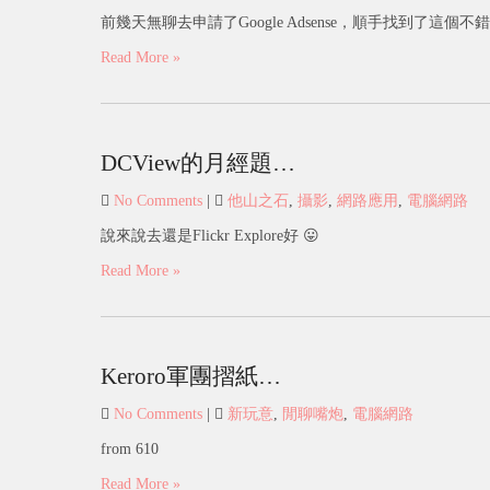
前幾天無聊去申請了Google Adsense，順手找到了這個不錯用的 
Read More »
DCView的月經題…
No Comments
|
他山之石
,
攝影
,
網路應用
,
電腦網路
說來說去還是Flickr Explore好 😛
Read More »
Keroro軍團摺紙…
No Comments
|
新玩意
,
閒聊嘴炮
,
電腦網路
from 610
Read More »