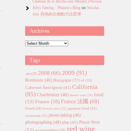
Chateau de la Roche-aux-Moines (Nicolas
Joly) Tasting - Phanix's Blog
on
Nicolas
Joly 與他的生物動力法哲學
Archives
Archives
Tags
2009
(91)
2008
(66)
.net
(29)
Bordeaux
(46)
Bourgogne
(37)
c#
(33)
California
Cabernet Sauvignon
(41)
(85)
food
Chardonnay
(46)
dessert wine
(26)
France 法國
(68)
France
(58)
(53)
japanese food
(32)
French
(28)
French wine
(25)
photo-taking
(46)
murmuring
(25)
Pinot Noir
photographing
(48)
php
(41)
red wine
(52)
programming
(38)