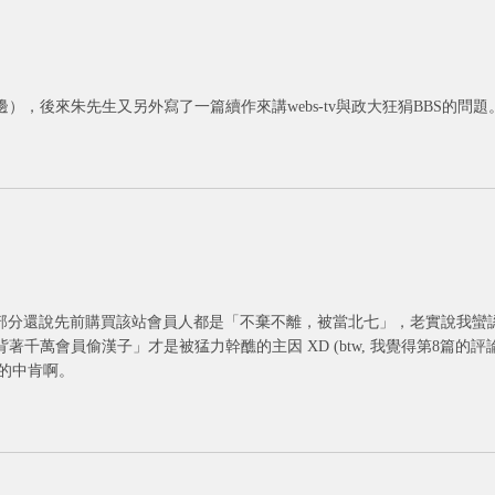
，後來朱先生又另外寫了一篇續作來講webs-tv與政大狂狷BBS的問題
, 8)都有一些評論，其中部分還說先前購買該站會員人都是「不棄不離，被當北七」，老實說我蠻
萬會員偷漢子」才是被猛力幹醮的主因 XD (btw, 我覺得第8篇的評
真的中肯啊。