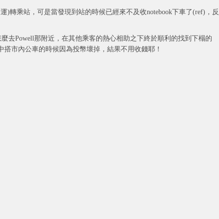
捷運)轉乘站，可是當發現到站的時候已經來不及收notebook下車了(ref)，反
乘客怎麼去Powell那附近，在其他乘客的熱心相助之下終於順利的找到下榻的
，而且是途中搭市內公車的時候因為投幣壞掉，結果不用收錢耶！