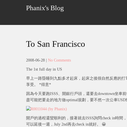
Skip
Phanix's Blog
to
content
To San Francisco
2008-06-28
|
No Comments
The 1st full day in US
早上一路昏睡到九點多才起床，起床之後很自然反應的打
享受。 *得意*
因為今天要跑ISSS、開銀行戶頭，還要去downtown坐車前往San
盡可能把要走的地方做optimal規劃，要不然一次公車USD$
開戶的過程還蠻順利的，接著就去ISSS詢問check in時間，
可以延後一週，July 2nd再去check in就好。 😀