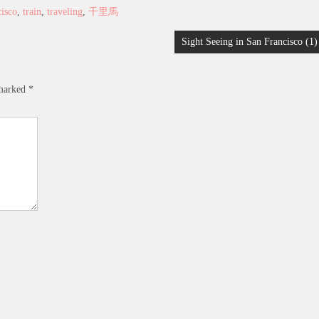
isco
,
train
,
traveling
,
千里馬
Sight Seeing in San Francisco (1)
 marked
*