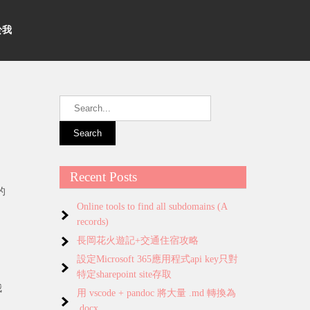
關於我
Recent Posts
的
Online tools to find all subdomains (A
records)
長岡花火遊記+交通住宿攻略
設定Microsoft 365應用程式api key只對
特定sharepoint site存取
我
用 vscode + pandoc 將大量 .md 轉換為
.docx