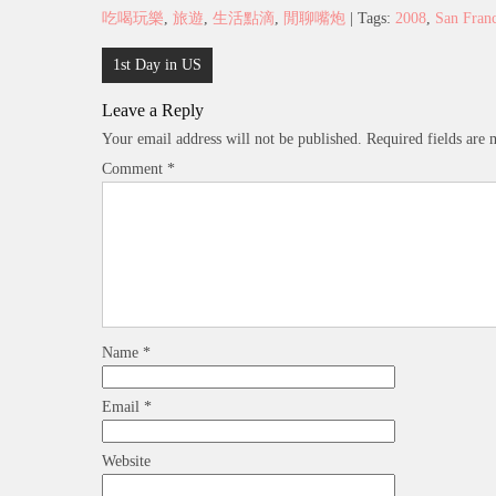
吃喝玩樂
,
旅遊
,
生活點滴
,
閒聊嘴炮
| Tags:
2008
,
San Franc
Post
1st Day in US
navigation
Leave a Reply
Your email address will not be published.
Required fields are
Comment
*
Name
*
Email
*
Website