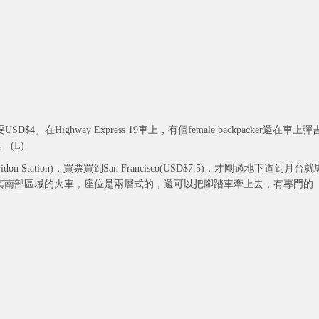
$4。在Highway Express 19車上，有個female backpacker還在車上彈
 (L)
e Diridon Station)，買票買到San Francisco(USD$7.5)，才剛過地下道到月台就
ncisco及其南部區域的火車，座位是兩層式的，還可以把腳踏車牽上去，有專門的