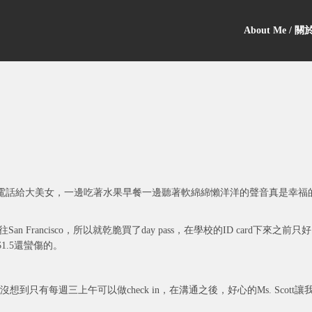
About Me / 
電話給大美女，一邊吃著水果早餐一邊聽著軟綿綿懶洋洋的聲音真是幸福
 Francisco，所以就乾脆買了day pass，在學校的ID card下來之前只好
1.5還蠻傷的。
沒想到只有每週三上午可以做check in，在溝通之後，好心的Ms. Scott讓