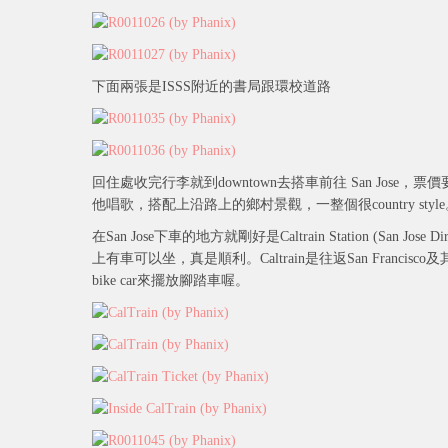
下面兩張是ISSS附近的書局跟環校道路
回住處收完行李就到downtown去搭車前往 San Jose，票價要USD
他唱歌，搭配上沿路上的鄉村景觀，一整個很country style。
在San Jose下車的地方就剛好是Caltrain Station (San Jos
上有車可以坐，真是順利。Caltrain是往返San Fra
bike car來擺放腳踏車喔。