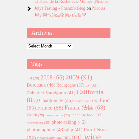
Chateau de la Roche-aux-Moines (Nicolas
Joly) Tasting - Phanix's Blog
on
Nicolas
Joly 與他的生物動力法哲學
Archives
Archives
Tags
2009
(91)
2008
(66)
.net
(29)
Bordeaux
(46)
Bourgogne
(37)
c#
(33)
California
Cabernet Sauvignon
(41)
(85)
food
Chardonnay
(46)
dessert wine
(26)
France 法國
(68)
France
(58)
(53)
japanese food
(32)
French
(28)
French wine
(25)
photo-taking
(46)
murmuring
(25)
Pinot Noir
photographing
(48)
php
(41)
red wine
(52)
programming
(38)