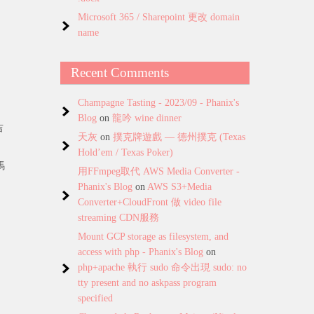
Microsoft 365 / Sharepoint 更改 domain
name
Recent Comments
Champagne Tasting - 2023/09 - Phanix's
Blog
on
龍吟 wine dinner
吉
天灰
on
撲克牌遊戲 — 德州撲克 (Texas
Hold’em / Texas Poker)
馬
用FFmpeg取代 AWS Media Converter -
Phanix's Blog
on
AWS S3+Media
Converter+CloudFront 做 video file
streaming CDN服務
Mount GCP storage as filesystem, and
access with php - Phanix's Blog
on
php+apache 執行 sudo 命令出現 sudo: no
tty present and no askpass program
specified