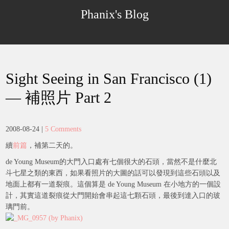
Skip
Phanix's Blog
to
content
Sight Seeing in San Francisco (1)
— 補照片 Part 2
2008-08-24
|
5 Comments
續
前篇
，補第二天的。
de Young Museum的大門入口處有七個很大的石頭，當然不是什麼北
斗七星之類的東西，如果看照片的大圖的話可以發現到這些石頭以及
地面上都有一道裂痕。這個算是 de Young Museum 在小地方的一個設
計，其實這道裂痕從大門開始會串起這七顆石頭，最後到達入口的玻
璃門前。