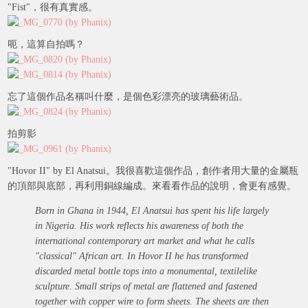
"Fist"，很有真實感。
呃，這算自拍嗎？
忘了這個作品名稱叫什麼，是個色彩漂亮的玻璃藝術品。
拍剪影
"Hovor II" by El Anatsui。我很喜歡這個作品，創作者用大量的金屬瓶
的頂部與底部，再利用銅線編成。來看看作品的說明，會更有感覺。
Born in Ghana in 1944, El Anatsui has spent his life largely
in Nigeria. His work reflects his awareness of both the
international contemporary art market and what he calls
"classical" African art. In Hovor II he has transformed
discarded metal bottle tops into a monumental, textilelike
sculpture. Small strips of metal are flattened and fastened
together with copper wire to form sheets. The sheets are then