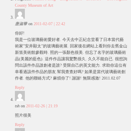
County Museum of Art
唐淑華
on
2011-02-07 | 22:42
你好!
我是一位玻璃藝術愛好者. 今天去中正紀念堂看了日本當代藝
術家”安井顯太”的玻璃藝術展. 回家後在網站上看到你去舊金山
新笛美術館參觀時. 照的一張顏色很美. 但忘了名字的玻璃藝術
品(美麗的藍色). 這件作品讓我驚艷很久. 久久不能自已. 很想詢
問出該件作品誰創者是誰? 受限自己的英文能力. 求助你這位有
幸看過該件作品的朋友.幫我查查好嗎? 如果是當代玻璃藝術創
作者. 他的聯絡方式? 麻煩你了! 謝謝! 無限感激! 2011.02.07
Reply
tsh
on
2011-02-26 | 21:19
照片很美
Reply