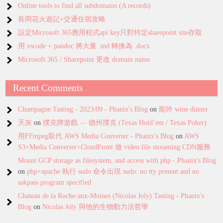
Online tools to find all subdomains (A records)
長岡花火遊記+交通住宿攻略
設定Microsoft 365應用程式api key只對特定sharepoint site存取
用 vscode + pandoc 將大量 .md 轉換為 .docx
Microsoft 365 / Sharepoint 更改 domain name
Recent Comments
Champagne Tasting - 2023/09 - Phanix's Blog
on
龍吟 wine dinner
天灰
on
撲克牌遊戲 — 德州撲克 (Texas Hold’em / Texas Poker)
用FFmpeg取代 AWS Media Converter - Phanix's Blog
on
AWS
S3+Media Converter+CloudFront 做 video file streaming CDN服務
Mount GCP storage as filesystem, and access with php - Phanix's Blog
on
php+apache 執行 sudo 命令出現 sudo: no tty present and no
askpass program specified
Chateau de la Roche-aux-Moines (Nicolas Joly) Tasting - Phanix's
Blog
on
Nicolas Joly 與他的生物動力法哲學