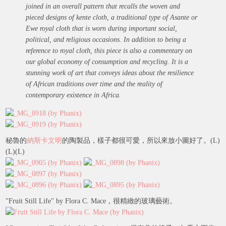
joined in an overall pattern that recalls the woven and
pieced designs of kente cloth, a traditional type of Asante or
Ewe royal cloth that is worn during important social,
political, and religious occasions. In addition to being a
reference to royal cloth, this piece is also a commentary on
our global economy of consumption and recycling. It is a
stunning work of art that conveys ideas about the resilience
of African traditions over time and the reality of
contemporary existence in Africa.
秘魯的
納斯卡文明
的陶製品，樣子都很可愛，所以來放小圖好了。(L)
(L)(L)
"Fruit Still Life" by Flora C. Mace，很精緻的玻璃藝術。