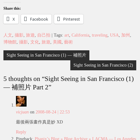
Share this:
X
Facebook
Pinterest
人文
,
攝影
,
旅遊
,
自己拍
| Tags:
art
,
California
,
traveling
,
USA
,
加州
,
博物館
,
攝影
,
文化
,
旅遊
,
美國
,
藝術
Post
Sight Seeing in San Francisco (1) — 補照片
navigation
Sight Seeing in San Francisco (2)
5 thoughts on “
Sight Seeing in San Francisco (1)
— 補照片 Part 2
”
vicjuan
on
2008-08-24 | 22:53
最後兩張畫作真是妙 XD
Reply
Pingback:
Phanix’s Blog » Blog Archive » LACMA — Los Angeles