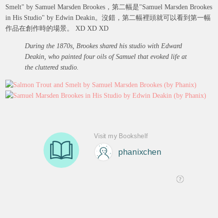
Smelt" by Samuel Marsden Brookes，第二幅是"Samuel Marsden Brookes
in His Studio" by Edwin Deakin。沒錯，第二幅裡頭就可以看到第一幅
作品在創作時的場景。 XD XD XD
During the 1870s, Brookes shared his studio with Edward
Deakin, who painted four oils of Samuel that evoked life at
the cluttered studio.