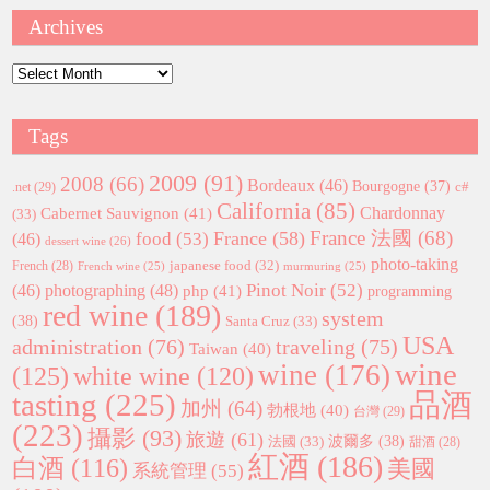
Archives
Archives
Tags
2009
(91)
2008
(66)
Bordeaux
(46)
Bourgogne
(37)
c#
.net
(29)
California
(85)
Chardonnay
Cabernet Sauvignon
(41)
(33)
France 法國
(68)
France
(58)
food
(53)
(46)
dessert wine
(26)
photo-taking
japanese food
(32)
French
(28)
French wine
(25)
murmuring
(25)
Pinot Noir
(52)
(46)
photographing
(48)
php
(41)
programming
red wine
(189)
system
(38)
Santa Cruz
(33)
USA
administration
(76)
traveling
(75)
Taiwan
(40)
wine
wine
(176)
(125)
white wine
(120)
tasting
(225)
品酒
加州
(64)
勃根地
(40)
台灣
(29)
(223)
攝影
(93)
旅遊
(61)
波爾多
(38)
法國
(33)
甜酒
(28)
紅酒
(186)
白酒
(116)
美國
系統管理
(55)