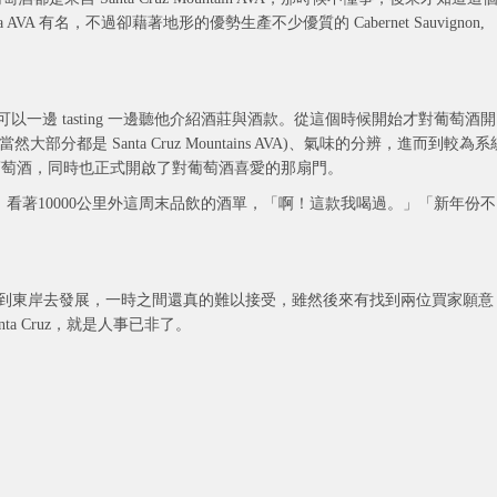
oma AVA 有名，不過卻藉著地形的優勢生產不少優質的 Cabernet Sauvignon,
。
，可以一邊 tasting 一邊聽他介紹酒莊與酒款。從這個時候開始才對葡萄酒開
是 Santa Cruz Mountains AVA)、氣味的分辨，進而到較為系
葡萄酒，同時也正式開啟了對葡萄酒喜愛的那扇門。
ter 停掉，看著10000公里外這周末品飲的酒單，「啊！這款我喝過。」「新年份不
收掉，打算到東岸去發展，一時之間還真的難以接受，雖然後來有找到兩位買家願意
a Cruz，就是人事已非了。