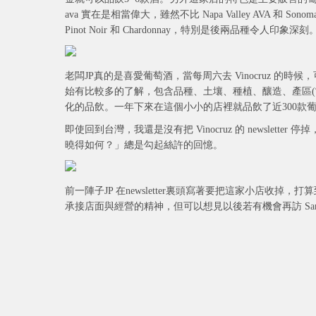
ava 實在是相當偉大，雖然不比 Napa Valley AVA 和 Son
Pinot Noir 和 Chardonnay，特別是後兩品種令人印象深刻
老闆JP真的是喜愛葡萄酒，當每周六去 Vinocruz 的時候
始有比較多的了解，包含品種、土壤、種植、釀造、產區(當然大部分都
化的品飲。一年下來在這個小小的店裡就品飲了近300款
即使回到台灣，我還是沒有把 Vinocruz 的 newslet
曉得如何？」總是勾起絲許的回憶。
前一陣子JP 在newsletter裏頭寫著要把這家小店
承接店面與經營的精神，但可以想見以後若有機會再訪 Sant