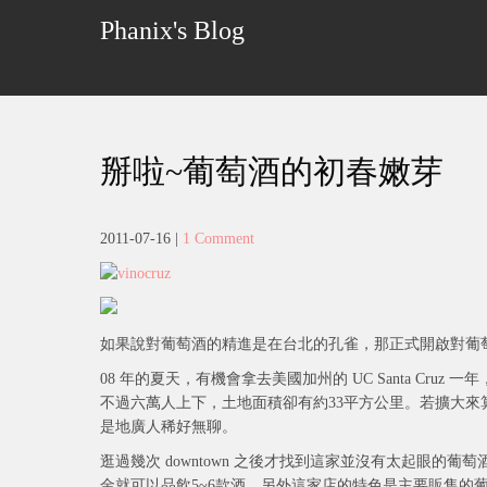
Skip
Phanix's Blog
to
content
掰啦~葡萄酒的初春嫩芽
2011-07-16
|
1 Comment
如果說對葡萄酒的精進是在台北的孔雀，那正式開啟對葡
08 年的夏天，有機會拿去美國加州的 UC Santa Cruz 一年
不過六萬人上下，土地面積卻有約33平方公里。若擴大來算整個 S
是地廣人稀好無聊。
逛過幾次 downtown 之後才找到這家並沒有太起眼的葡萄酒專賣
金就可以品飲5~6款酒。另外這家店的特色是主要販售的葡萄酒都是