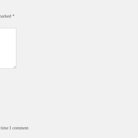
 marked
*
t time I comment.