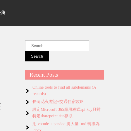
關於我
Recent Posts
Online tools to find all subdomains (A
records)
長岡花火遊記+交通住宿攻略
只
真
設定Microsoft 365應用程式api key只對
特定sharepoint site存取
用 vscode + pandoc 將大量 .md 轉換為
.docx
個