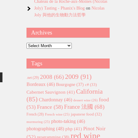
Chateau de la Roche-aux-Moines (Nicolas
Joly) Tasting - Phanix's Blog
on
Nicolas
Joly 與他的生物動力法哲學
Archives
Archives
Tags
2009
(91)
2008
(66)
.net
(29)
Bordeaux
(46)
Bourgogne
(37)
c#
(33)
California
Cabernet Sauvignon
(41)
(85)
food
Chardonnay
(46)
dessert wine
(26)
France 法國
(68)
France
(58)
(53)
japanese food
(32)
French
(28)
French wine
(25)
photo-taking
(46)
murmuring
(25)
Pinot Noir
photographing
(48)
php
(41)
red wine
(52)
programming
(38)