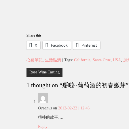
Share this:
X
Facebook
Pinterest
心路筆記
,
生活點滴
| Tags:
California
,
Santa Cruz
,
USA
,
加
Post
Rose Wine Tasting
navigation
1 thought on “
掰啦~葡萄酒的初春嫩芽
”
Oceanus
on
2012-02-22 | 12:46
很棒的故事….
Reply