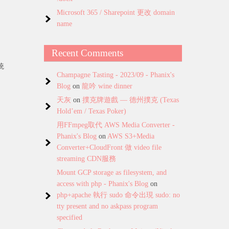
Microsoft 365 / Sharepoint 更改 domain
name
Recent Comments
統
Champagne Tasting - 2023/09 - Phanix's
Blog
on
龍吟 wine dinner
天灰
on
撲克牌遊戲 — 德州撲克 (Texas
Hold’em / Texas Poker)
用FFmpeg取代 AWS Media Converter -
Phanix's Blog
on
AWS S3+Media
Converter+CloudFront 做 video file
streaming CDN服務
Mount GCP storage as filesystem, and
access with php - Phanix's Blog
on
php+apache 執行 sudo 命令出現 sudo: no
tty present and no askpass program
specified