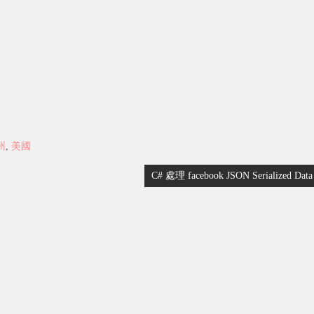
州
,
美國
C# 處理 facebook JSON Serialized Data