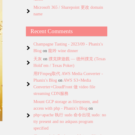
Microsoft 365 / Sharepoint 更改 domain
name
Recent Comments
Champagne Tasting - 2023/09 - Phanix's
Blog
on
龍吟 wine dinner
天灰
on
撲克牌遊戲 — 德州撲克 (Texas
Hold’em / Texas Poker)
用FFmpeg取代 AWS Media Converter -
Phanix's Blog
on
AWS S3+Media
Converter+CloudFront 做 video file
streaming CDN服務
Mount GCP storage as filesystem, and
access with php - Phanix's Blog
on
php+apache 執行 sudo 命令出現 sudo: no
tty present and no askpass program
specified