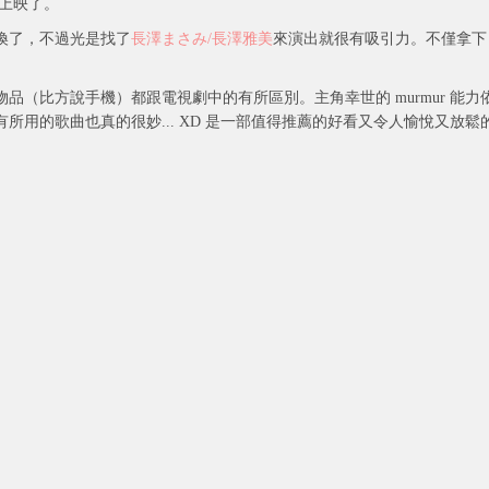
上映了。
換了，不過光是找了
長澤まさみ/長澤雅美
來演出就很有吸引力。不僅拿下
（比方說手機）都跟電視劇中的有所區別。主角幸世的 murmur 能力
用的歌曲也真的很妙... XD 是一部值得推薦的好看又令人愉悅又放鬆