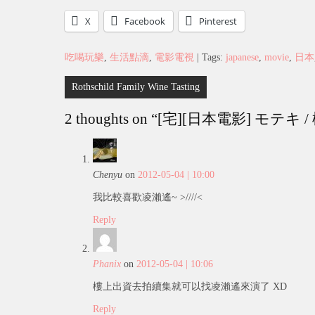
X
Facebook
Pinterest
吃喝玩樂
,
生活點滴
,
電影電視
| Tags:
japanese
,
movie
,
日本
Post
Rothschild Family Wine Tasting
navigation
2 thoughts on “
[宅][日本電影] モテキ /
Chenyu
on
2012-05-04 | 10:00
我比較喜歡凌瀨遙~ >////<
Reply
Phanix
on
2012-05-04 | 10:06
樓上出資去拍續集就可以找凌瀨遙來演了 XD
Reply