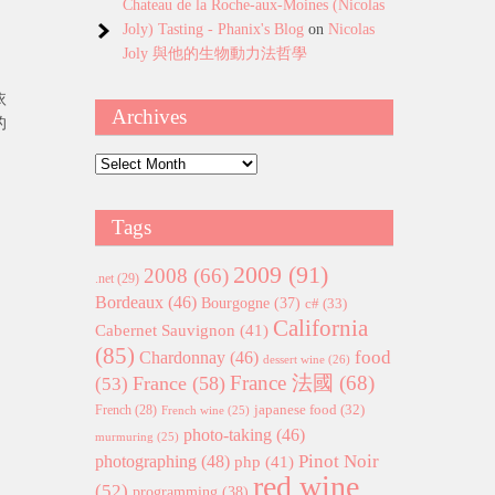
Chateau de la Roche-aux-Moines (Nicolas
Joly) Tasting - Phanix's Blog
on
Nicolas
Joly 與他的生物動力法哲學
依
Archives
的
Archives
Tags
2009
(91)
2008
(66)
.net
(29)
Bordeaux
(46)
Bourgogne
(37)
c#
(33)
California
Cabernet Sauvignon
(41)
(85)
food
Chardonnay
(46)
dessert wine
(26)
France 法國
(68)
France
(58)
(53)
japanese food
(32)
French
(28)
French wine
(25)
photo-taking
(46)
murmuring
(25)
Pinot Noir
photographing
(48)
php
(41)
red wine
(52)
programming
(38)