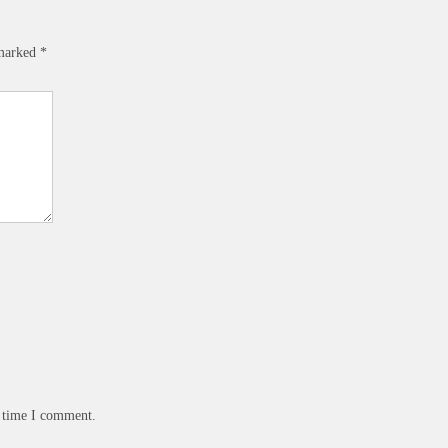
 marked
*
t time I comment.