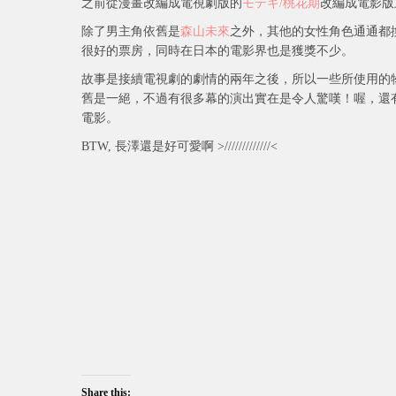
之前從漫畫改編成電視劇版的
モテキ/桃花期
改編成電影版
除了男主角依舊是
森山未來
之外，其他的女性角色通通都
很好的票房，同時在日本的電影界也是獲獎不少。
故事是接續電視劇的劇情的兩年之後，所以一些所使用的物品
舊是一絕，不過有很多幕的演出實在是令人驚嘆！喔，還有所
電影。
BTW, 長澤還是好可愛啊 >/////////////<
Share this: