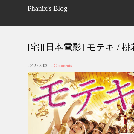
Skip
Phanix's Blog
to
content
[宅][日本電影] モテキ / 
2012-05-03
|
2 Comments